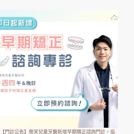
【門診公告】樂芙兒童牙醫新增早期矯正諮詢門診，協