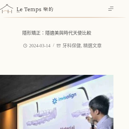
跳
至
主
要
內
隱形矯正：隱適美與時代天使比較
容
2024-03-14
牙科保健
,
精選文章