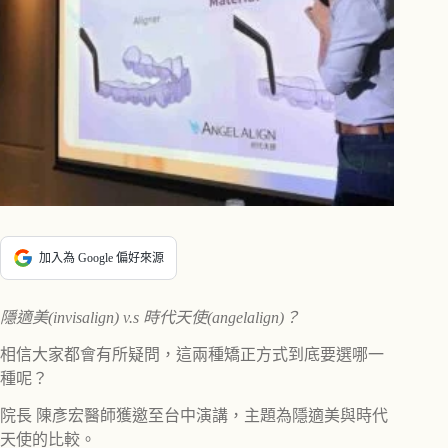
加入為 Google 偏好來源
隱適美(invisalign) v.s 時代天使(angelalign)？
相信大家都會有所疑問，這兩種矯正方式到底要選哪一
種呢？
院長 陳彥宏醫師獲邀至台中演講
，
主題為隱適美與時代
天使的比較。