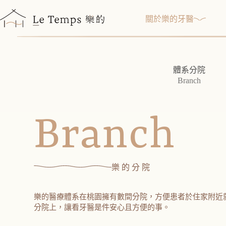
跳
至
關於樂的牙醫
主
要
內
容
體系分院
Branch
Branch
樂的分院
樂的醫療體系在桃園擁有數間分院，方便患者於住家附近
分院上，讓看牙醫是件安心且方便的事。