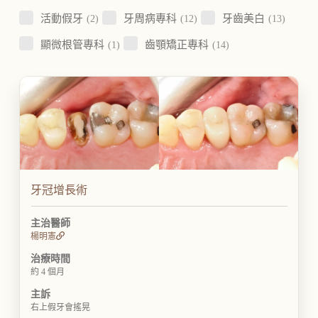
活動假牙
(2)
牙周病專科
(12)
牙齒美白
(13)
顯微根管專科
(1)
齒顎矯正專科
(14)
牙冠增長術
主治醫師
楊明憲
治療時間
約 4 個月
主訴
右上假牙會搖晃