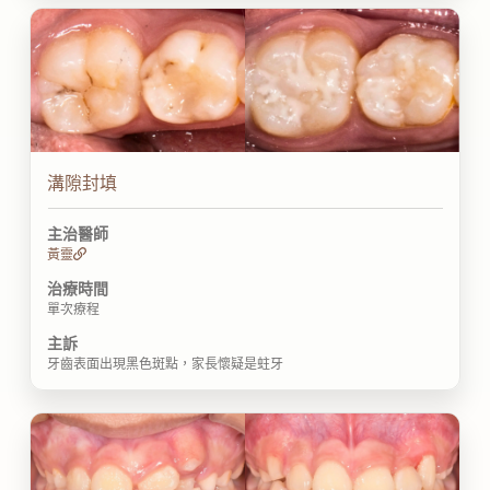
溝隙封填
主治醫師
黃靈
治療時間
單次療程
主訴
牙齒表面出現黑色斑點，家長懷疑是蛀牙