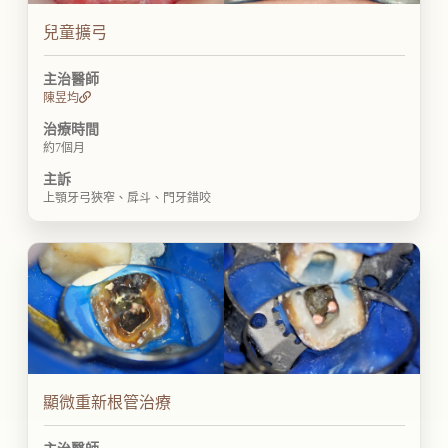
兒童擴弓
主治醫師
陳昱均
治療時間
約7個月
主訴
上顎牙弓狹窄、戽斗、門牙錯咬
顯微重新根管治療