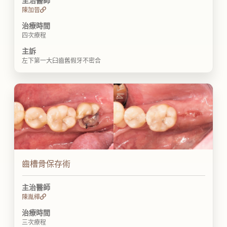
主治醫師
陳加晉
治療時間
四次療程
主訴
左下第一大臼齒舊假牙不密合
齒槽骨保存術
主治醫師
陳胤樺
治療時間
三次療程