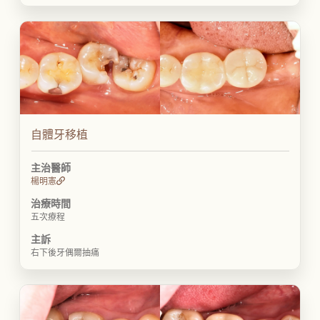
自體牙移植
主治醫師
楊明憲
治療時間
五次療程
主訴
右下後牙偶爾抽痛