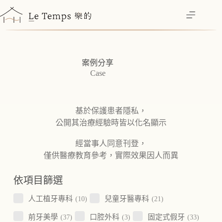
跳
至
主
要
內
案例分享
容
Case
基於保護患者隱私，
公開其治療經驗時皆以化名顯示
經當事人同意刊登，
僅供醫療教育參考，實際效果因人而異
依項目篩選
人工植牙專科
(10)
兒童牙醫專科
(21)
前牙美學
(37)
口腔外科
(3)
固定式假牙
(33)