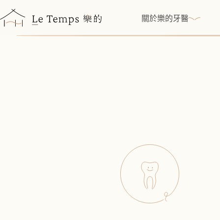
跳
至
關於樂的牙醫
主
要
內
容