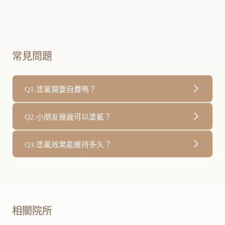
常見問題
Q1.塗氟需要自費嗎？
A1.未滿六歲的兒童以及符合相關身分的民眾，享有健保補
Q2.小朋友幾歲可以塗氟？
助塗氟；但六歲以上或是不符合施作間隔、身分的民眾就要
以自費方式處理
A2.兒童滿6個月並且有牙齒時，就可以塗氟
Q3.塗氟效果能維持多久？
A3.因人而異，建議依照醫師醫囑每3~6個月定期塗氟一次，
同時也能進行口腔保健檢查
相關院所