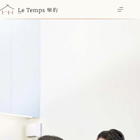
跳
至
主
要
內
容