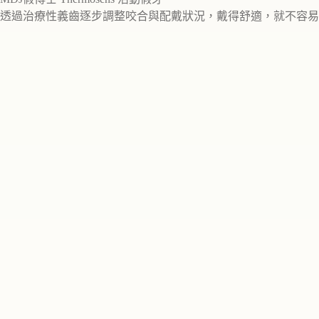
透過治療性義齒逐步調整咬合與配戴狀況，戴得舒適，就不容易