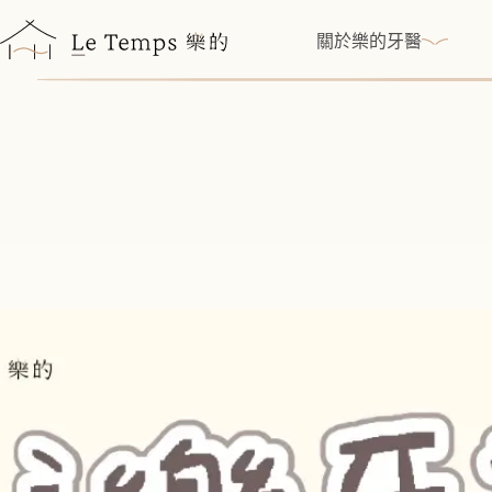
跳
至
關於樂的牙醫
主
要
內
容