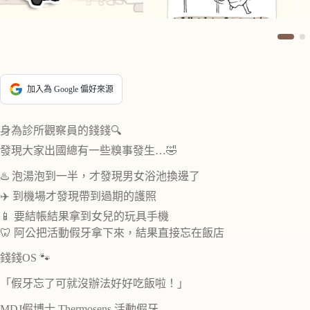
加入為 Google 偏好來源
身為診所觀察員的錢錢🔍
發現大家出國總有一些糗事發生…🤣
♨️ 泡湯泡到一半，才發現男女浴池換邊了
✈️ 到機場才發現帶到過期的護照
📱 要結帳結果拿到女兒的玩具手機
🦷 阿公把活動假牙拿下來，結果直接忘在飯店
錢錢OS 🐾
「假牙忘了可就沒辦法好好吃飯啦！」
MDJ假博士 Thermosens 活動假牙