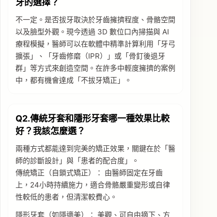
牙的選擇？
不一定。是否拔牙取決於牙齒擁擠程度、骨骼空間
以及臉型外觀。現今透過 3D 數位口內掃描與 AI
療程模擬，醫師可以在軟體中精準計算利用「牙弓
擴張」、「牙齒修磨（IPR）」或「骨釘後退牙
群」等方式來創造空間。在許多中輕度擁擠的案例
中，都有機會達成「不拔牙矯正」。
Q2.傳統牙套和隱形牙套哪一種效果比較
好？我該怎麼選？
兩種方式都能達到完美的矯正效果，關鍵在於「醫
師的診斷設計」與「患者的配合度」。
傳統矯正（自鎖式矯正）： 由醫師固定在牙齒
上，24小時持續施力，適合骨骼嚴重變形或自律
性較低的患者，但清潔較費心。
隱形牙套（如隱適美）： 美觀、可自由摘下、方