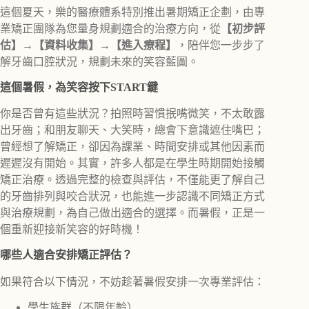
這個夏天，樂的醫療體系特別推出暑期矯正企劃，由專
業矯正團隊為您量身規劃適合的治療方向，從
【初步評
估】→【資料收集】→【進入療程】
，陪伴您一步步了
解牙齒口腔狀況，規劃未來的笑容藍圖。
這個暑假，為笑容按下START鍵
你是否曾有這些狀況？拍照時習慣抿嘴微笑，不太敢露
出牙齒；和朋友聊天、大笑時，總會下意識遮住嘴巴；
曾經想了解矯正，卻因為課業、時間安排或其他因素而
遲遲沒有開始。其實，許多人都是在學生時期開始接觸
矯正治療。透過完整的檢查與評估，不僅能更了解自己
的牙齒排列與咬合狀況，也能進一步認識不同矯正方式
與治療規劃，為自己做出適合的選擇。而暑假，正是一
個重新迎接新笑容的好時機！
哪些人適合安排矯正評估？
如果符合以下情況，不妨趁著暑假安排一次專業評估：
學生族群（不限年齡）