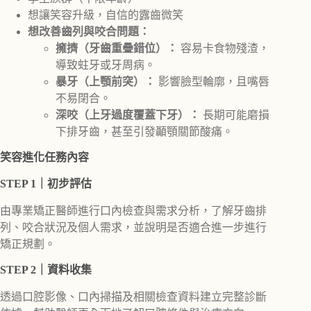
想讓笑容升級，自信的露齒微笑
想改善齒列與咬合問題：
擁擠（牙齒重疊錯位）：
容易卡食物殘渣，
導致蛀牙或牙周病。
暴牙（上顎前突）：
影響臉型輪廓，且嘴唇
不易閉合。
深咬（上牙過度覆蓋下牙）：
長期可能磨損
下排牙齒，甚至引發顳顎關節酸痛。
笑容進化任務內容
STEP 1｜初步評估
由專業矯正醫師進行口內檢查與需求分析，了解牙齒排
列、咬合狀況及個人需求，並說明是否適合進一步進行
矯正規劃。
STEP 2｜資料收集
透過口腔影像、口內掃描及相關檢查資料建立完整診斷