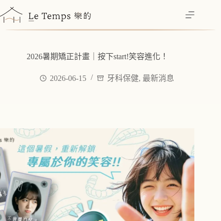
跳
至
主
要
內
2026暑期矯正計畫｜按下start!笑容進化！
容
2026-06-15
牙科保健
,
最新消息