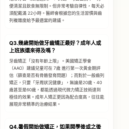
便清潔且飲食無限制。但非常考驗自律性，每天必
須配戴滿 22小時。醫師會根據您的生活習慣與齒
列複雜度給予最適當的建議。
Q3.幾歲開始做牙齒矯正最好？成年人或
上班族還來得及嗎？
牙齒矯正「沒有年齡上限」。美國矯正學會
（AAO）建議兒童可在 7歲 進行第一次黃金期評
估（篩查是否有骨骼發育問題）；而對於一般齒列
矯正，只要「牙周狀況健康」，無論是20歲、40
歲甚至是60歲，都能透過現代微力矯正技術達到
極佳的效果。成年人矯正更因為配合度高，往往能
展現非常精準的治療結果。
Q4.暑假開始做矯正，如果開學後或之後