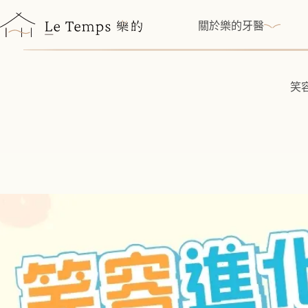
跳
至
關於樂的牙醫
主
要
內
笑
容