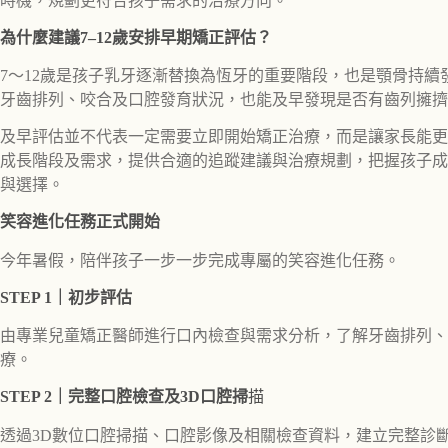
時機，規劃更符合孩子需求的治療方向。
為什麼建議7–12歲安排早期矯正評估？
7～12歲是孩子乳牙逐漸替換為恆牙的重要階段，也是顎骨持
牙齒排列、咬合及口腔發育狀況，也能及早發現是否有齒列擁擠
及早評估並不代表一定需要立即開始矯正治療，而是讓家長能更
成長階段及需求，提供合適的追蹤建議與治療規劃，把握孩子成
與選擇。
笑容進化任務正式開始
今年暑假，陪伴孩子一步一步完成專屬的笑容進化任務。
STEP 1｜初步評估
由專業兒童矯正醫師進行口內檢查與需求分析，了解牙齒排列、
療。
STEP 2｜完整口腔檢查及3D口腔掃
描
透過3D數位口腔掃描、口腔影像及相關檢查資料，建立完整診