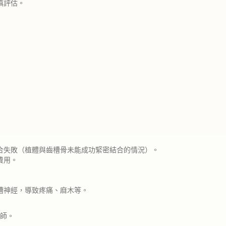
慎評估。
合失敗（植體與齒槽骨未能成功緊密結合的情況）。
費用。
槽神經，導致疼痛、麻木等。
師。