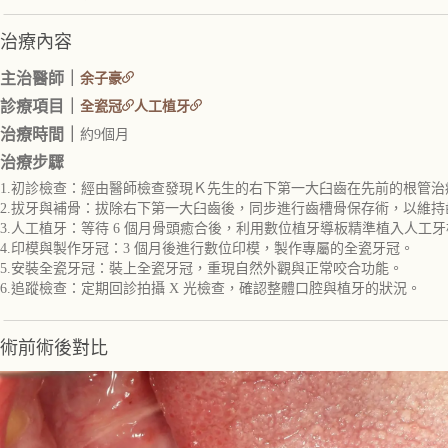
治療內容
主治醫師｜
余子豪
診療項目｜
全瓷冠
人工植牙
治療時間｜
約9個月
治療步驟
1.初診檢查：經由醫師檢查發現Ｋ先生的右下第一大臼齒在先前的根管
2.拔牙與補骨：拔除右下第一大臼齒後，同步進行齒槽骨保存術，以維
3.人工植牙：等待 6 個月骨頭癒合後，利用數位植牙導板精準植入人工
4.印模與製作牙冠：3 個月後進行數位印模，製作專屬的全瓷牙冠。
5.安裝全瓷牙冠：裝上全瓷牙冠，重現自然外觀與正常咬合功能。
6.追蹤檢查：定期回診拍攝 X 光檢查，確認整體口腔與植牙的狀況。
術前術後對比