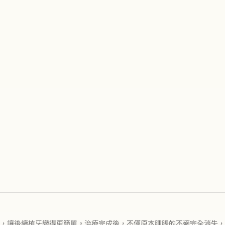
，讓後續植牙變得更簡單。治療完成後，不僅原本腫脹的不適完全消失，