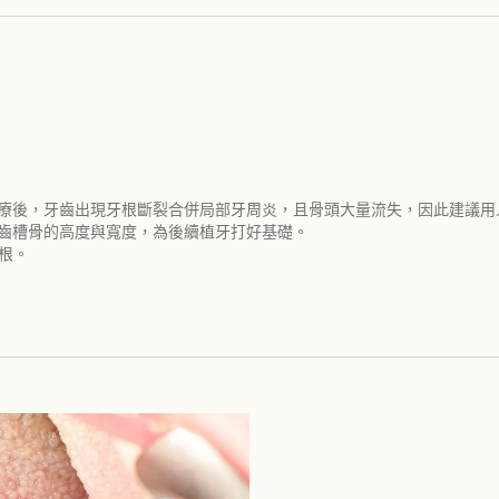
治療後，牙齒出現牙根斷裂合併局部牙周炎，且骨頭大量流失，因此建議用
持齒槽骨的高度與寬度，為後續植牙打好基礎。
牙根。