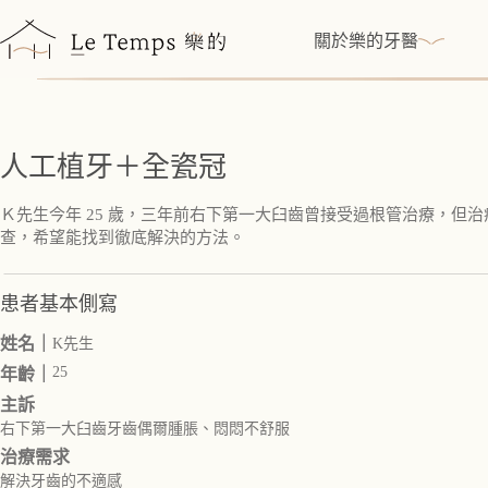
跳
至
關於樂的牙醫
主
要
內
容
人工植牙＋全瓷冠
Ｋ先生今年 25 歲，三年前右下第一大臼齒曾接受過根管治療，
查，希望能找到徹底解決的方法。
患者基本側寫
姓名｜
K先生
25
年齡｜
主訴
右下第一大臼齒牙齒偶爾腫脹、悶悶不舒服
治療需求
解決牙齒的不適感