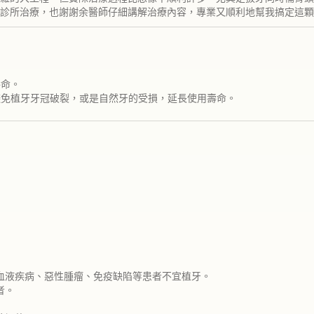
診所治療，也謝謝余醫師仔細講解治療內容，專業又順利地幫我搞定這顆
壽命。
避免植牙牙冠破裂，或是自然牙的受損，延長使用壽命。
血液疾病、惡性腫瘤、免疫缺陷等患者不宜植牙。
者。