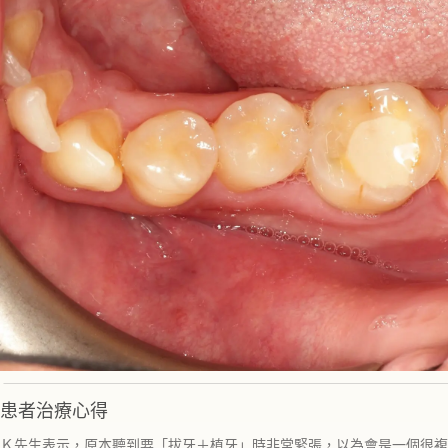
患者治療心得
Ｋ先生表示，原本聽到要「拔牙＋植牙」時非常緊張，以為會是一個很複