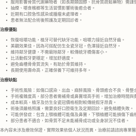
服用影響骨質代謝藥物者（如長期類固醇、抗骨質疏鬆藥物）需謹
抽煙、嚼食檳榔等生活習慣影響術後癒合者。
近期有口腔急性感染或腫瘤未處理者。
患者無法配合術後照護及定期回診者。
治療優點
恢復咀嚼功能，植牙可替代缺牙功能，咀嚼力接近自然牙齒。
美觀效果佳，因為可搭配仿生全瓷牙冠，色澤接近自然牙。
維持鄰牙健康，不需磨除鄰牙，較傳統牙橋傷害小。
比活動假牙更穩定，增加舒適度。
避免齒槽骨骨質流失，有助於骨質維持。
長期使用壽命高，正確保養下可維持多年。
治療缺點
手術性風險：如傷口感染、出血、麻醉風險、骨頭癒合不良、骨整
手術複雜度高，部分患者需補骨或鼻竇增高手術，增加治療時間與
成本較高，植牙及仿生全瓷冠價格相對較傳統假牙昂貴。
術後須嚴格照護，需要良好口腔衛生及定期回診，避免植體失敗。
可能併發症：包含上顎植體可能傷及鼻竇，下顎植體可能損傷下齒
部分患者不適合，如骨質不足未能補骨成功或全身狀況不佳者。
本內容未涉及療效保證，實際效果依個人狀況而異，治療前請諮詢專業醫