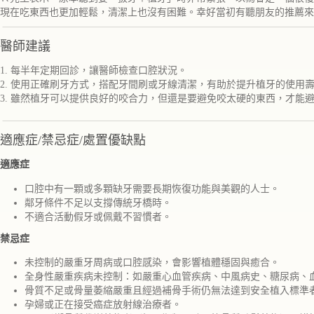
現在吃東西也更加輕鬆，清潔上也沒有困難。幸好當初有聽朋友的推薦來
醫師建議
1. 每半年定期回診，讓醫師檢查口腔狀況。
2. 使用正確刷牙方式，搭配牙間刷或牙線清潔，有助於提升植牙的使用
3. 雖然植牙可以提供良好的咬合力，但還是要避免咬太硬的東西，才能
適應症/禁忌症/處置優缺點
適應症
口腔中有一顆或多顆缺牙需要長期恢復功能與美觀的人士。
鄰牙條件不足以支撐傳統牙橋時。
不適合活動假牙或佩戴不習慣者。
禁忌症
未控制的嚴重牙周病或口腔感染，會影響植體穩固與癒合。
全身性嚴重疾病未控制：如嚴重心血管疾病、中風病史、糖尿病、
骨質不足或骨量萎縮嚴重且經過補骨手術仍無法達到安全植入標準
孕婦或正在接受癌症放射線治療者。