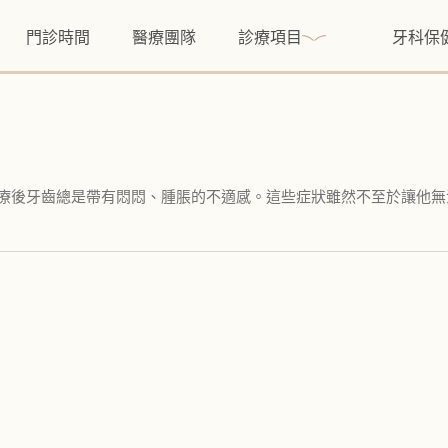
門診時間
醫療團隊
診療項目
牙科保
但治療後牙齒總是帶有悶悶、腫脹的不適感。這些症狀雖然不至於讓他