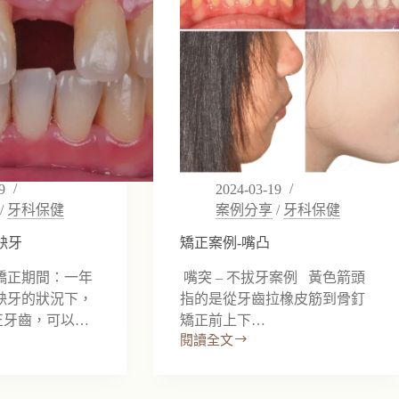
9
2024-03-19
/
牙科保健
案例分享
/
牙科保健
缺牙
矯正案例-嘴凸
矯正期間：一年
嘴突 – 不拔牙案例 黃色箭頭
缺牙的狀況下，
指的是從牙齒拉橡皮筋到骨釘
正牙齒，可以…
矯正前上下…
閱讀全文
矯
正
案