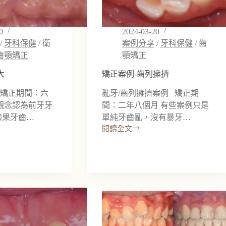
0
2024-03-20
/
牙科保健
/
衛
案例分享
/
牙科保健
/
齒
齒顎矯正
顎矯正
大
矯正案例-齒列擁擠
 矯正期間：六
亂牙/齒列擁擠案例 矯正期
觀念認為前牙牙
間：二年八個月 有些案例只是
如果牙齒…
單純牙齒亂，沒有暴牙…
閱讀全文
矯
正
案
例-
齒
列
擁
擠