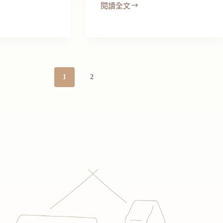
閱讀全文
矯
正
案
例-
暴
牙
1
2