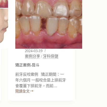
2024-03-19
案例分享
/
牙科保健
矯正案例-戽斗
前牙反咬案例 矯正期間：一
年六個月 一般咬合是上排前牙
會覆蓋下排前牙，而前…
閱讀全文
矯
正
案