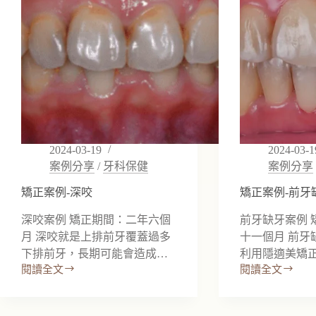
裂
急
救
指
南：
從
慘
劇
到
自
2024-03-19
2024-03-1
信
案例分享
/
牙科保健
案例分享
笑
容
矯正案例-深咬
矯正案例-前牙
的
蛻
深咬案例 矯正期間：二年六個
前牙缺牙案例 
變
月 深咬就是上排前牙覆蓋過多
十一個月 前牙
下排前牙，長期可能會造成…
利用隱適美矯
閱讀全文
閱讀全文
矯
矯
正
正
案
案