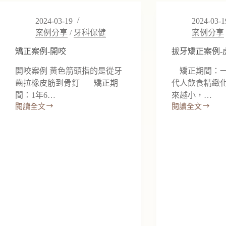
例-
例-
深
前
2024-03-19
2024-03-1
咬
牙
案例分享
/
牙科保健
案例分享
缺
牙
矯正案例-開咬
拔牙矯正案例-
開咬案例 黃⾊箭頭指的是從牙
矯正期間：一
⿒拉橡⽪筋到骨釘 矯正期
代人飲食精緻
間：1年6…
來越小，…
閱讀全文
閱讀全文
矯
拔
正
牙
案
矯
例-
正
開
案
咬
例-
虎
牙