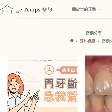
跳
至
關於樂的牙醫
主
要
內
容
案例分享
牙科保健
案例
首
頁