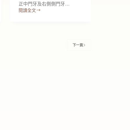
正中門牙及右側側門牙…
閱讀全文
【植
牙
全
瓷
冠
案
下一頁
例
分
享-
游
小
姐】
再
次
展
現
笑
容