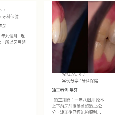
例-
嘴
9
凸
/
牙科保健
虎牙
年九個月 現
化，所以牙弓越
2024-03-19
案例分享
/
牙科保健
矯正案例-暴牙
矯正期間：一年八個月 原本
上下前牙前後落差超過1.5公
分，矯正後已經能夠順利…