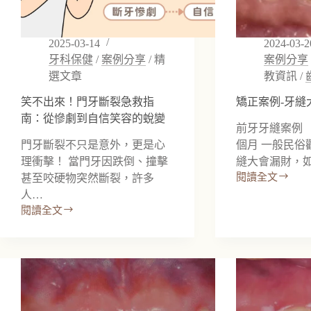
2025-03-14
2024-03-2
牙科保健
/
案例分享
/
精
案例分享
選文章
教資訊
/
笑不出來！門牙斷裂急救指
矯正案例-牙縫
南：從慘劇到自信笑容的蛻變
前牙牙縫案例
門牙斷裂不只是意外，更是心
個月 一般民俗
理衝擊！ 當門牙因跌倒、撞擊
縫大會漏財，
閱讀全文
甚至咬硬物突然斷裂，許多
矯
人…
正
閱讀全文
案
笑
例-
不
牙
出
縫
來！
大
門
牙
斷