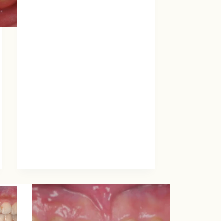
正
案
例-
笑
齦