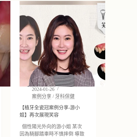
例-
戽
斗
2024-01-26
案例分享
/
牙科保健
【植牙全瓷冠案例分享-游小
姐】再次展現笑容
個性陽光外向的游小姐 某次
因為騎腳踏車時不慎摔倒 導致