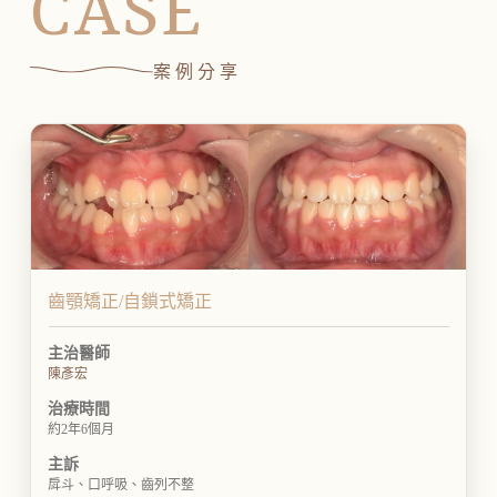
CASE
案例分享
齒顎矯正/自鎖式矯正
主治醫師
陳彥宏
治療時間
約2年6個月
主訴
戽斗、口呼吸、齒列不整