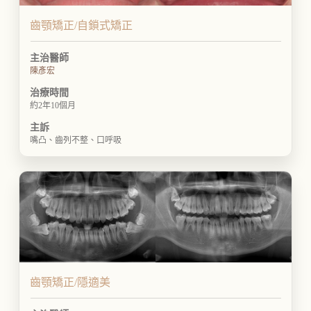
齒顎矯正/自鎖式矯正
主治醫師
陳彥宏
治療時間
約2年10個月
主訴
嘴凸、齒列不整、口呼吸
齒顎矯正/隱適美