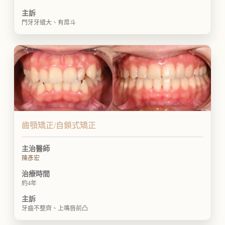
主訴
門牙牙縫大、有戽斗
齒顎矯正/自鎖式矯正
主治醫師
陳彥宏
治療時間
約4年
主訴
牙齒不整齊、上嘴唇前凸