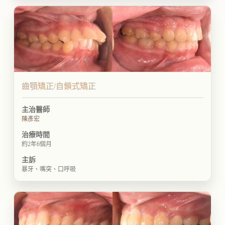
齒顎矯正/自鎖式矯正
主治醫師
陳彥宏
治療時間
約2年6個月
主訴
暴牙、嘴突、口呼吸