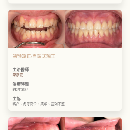
齒顎矯正/自鎖式矯正
主治醫師
陳彥宏
治療時間
約2年5個月
主訴
嘴凸、虎牙高位、笑齦、齒列不整