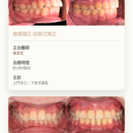
齒顎矯正/自鎖式矯正
主治醫師
陳彥宏
治療時間
約3年9個月
主訴
上門牙凸，下排牙齒亂