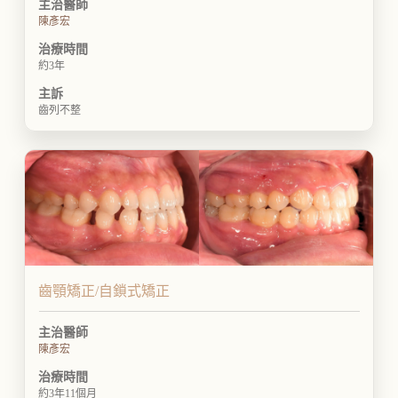
主治醫師
陳彥宏
治療時間
約3年
主訴
齒列不整
齒顎矯正/自鎖式矯正
主治醫師
陳彥宏
治療時間
約3年11個月