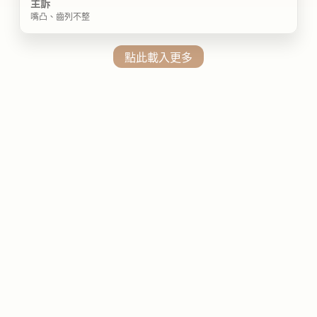
主訴
嘴凸、齒列不整
點此載入更多
Column
精選文章
FEATURED
精選案例