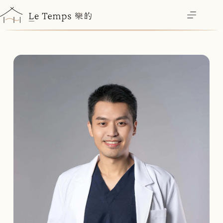
跳
至
主
要
內
容