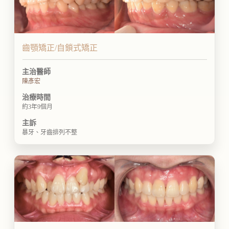
齒顎矯正/自鎖式矯正
主治醫師
陳彥宏
治療時間
約3年9個月
主訴
暴牙、牙齒排列不整