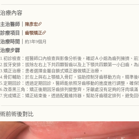
治療內容
主治醫師｜
陳彥宏
診療項目｜
齒顎矯正
治療時間｜
約3年9個月
治療步驟
1.初診檢查：經醫師口內檢查與影像分析後，確認Ａ小姐為齒列擁擠、前
2.拔牙安排：拔除左右上下共四顆智齒以及上下顎共四顆第一小臼齒，
3.矯正治療：患者選擇金屬自鎖式矯正器做矯正治療。
4.骨釘輔助：於左上與右上顎植入骨釘，協助控制牙齒移動方向，精準後
5.定期回診：透過定期回診，醫師能依照牙齒移動的進度進行調整，確
6.改善黑三角：矯正後期因牙齒排列變整齊，牙齦處沒有足夠的牙肉填
7.完成矯正：矯正結束後，透過配戴維持器，幫助牙齒穩定排列，避免回
術前術後對比