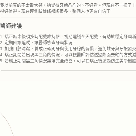
我以前真的不太敢大笑，總覺得牙齒凸凸的、不好看。但現在不一樣了！
得好值得。現在連側臉線條都順很多，整個人也更有自信了
醫師建議
1. 矯正結束後須按時配戴維持器，初期建議全天配戴，有助於穩定牙齒
2. 定期回診追蹤，讓醫師檢查牙齒狀況。
3. 加強口腔清潔，養成正確刷牙與使用牙線的習慣，避免蛀牙與牙齦發
4. 矯正期間若出現黑三角的情況，可以視醫師評估透過鄰面去釉的方式
5. 若矯正期間黑三角情況無法完全改善，可以在矯正後透過仿生美學樹