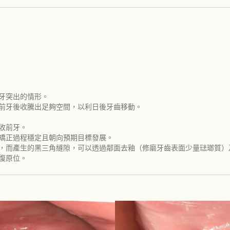
牙突出的情形。
為前牙後收騰出足夠空間，以利日後牙齒移動。
收前牙。
保矯正過程穩定且朝向預期目標發展。
滿，而產生的黑三角縫隙，可以透過鄰面去釉（修磨牙齒表面少量琺瑯質
復原位。