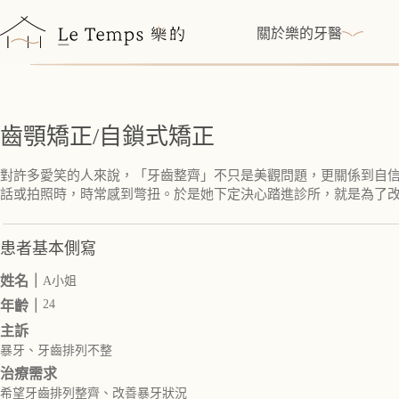
跳
至
關於樂的牙醫
主
要
內
容
齒顎矯正/自鎖式矯正
對許多愛笑的人來說，「牙齒整齊」不只是美觀問題，更關係到自信
話或拍照時，時常感到彆扭。於是她下定決心踏進診所，就是為了
患者基本側寫
姓名｜
A小姐
24
年齡｜
主訴
暴牙、牙齒排列不整
治療需求
希望牙齒排列整齊、改善暴牙狀況