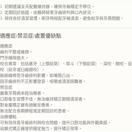
1. 初期建議全天配戴維持器，確保牙齒穩定不移位。
2. 定期回診追蹤，由醫師檢查牙齒排列與口內狀況。
3. 保持良好清潔習慣，刷牙時搭配牙線清潔，避免蛀牙與牙周問題。
適應症/禁忌症/處置優缺點
適應症
齒列不整或擁擠。
門牙縫隙過大。
咬合異常：包括暴牙（上顎前突）、戽斗（下顎前突）、深咬、開咬、反
咬（前牙或臼齒錯咬）。
臉部線條受牙齒排列影響，如嘴唇凸出。
因牙齒排列不正影響發音、咀嚼或清潔困難者。
禁忌症
嚴重牙周病未經治療者。
口腔衛生習慣不佳，無法維持矯正期間清潔者。
對金屬矯正器有過敏反應者。
無法配合長期療程或定期回診的患者。
治療優點
可有效改善牙齒排列與咬合問題，提升口腔功能與外觀美感。
自鎖式矯正器提供穩定施力，提升矯正效率。