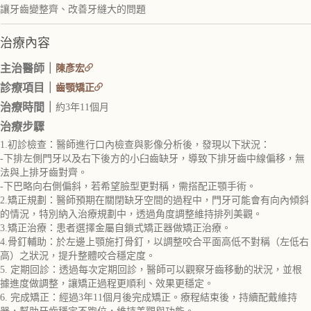
讓牙齒變整齊、改善牙縫大的問題
治療內容
主治醫師｜
陳彥宏
診療項目｜
齒顎矯正
治療時間｜
約3年11個月
治療步驟
1.初診檢查：醫師進行口內檢查與影像分析後，發現以下狀況：
-下排左側門牙以及右下後方的小臼齒缺牙，導致下排牙齒中線偏移，無
法與上排牙齒對齊。
-下巴略向右側偏斜，若希望臉型更對稱，需搭配正顎手術。
2.矯正規劃：醫師預期在關閉缺牙空間的過程中，門牙可能會有向內傾斜
的情況，特別納入治療規劃中，透過角度調整維持排列美觀。
3.矯正治療：患者選擇金屬自鎖式矯正器做矯正治療。
4.骨釘輔助：於左邊上顎施打骨釘，以調整咬合平面高低不對稱（左低右
高）之狀況，提升整體咬合穩定度。
5. 定期回診：透過每次定期回診，醫師可以觀察牙齒移動的狀況，並根
據進度做調整，讓矯正過程更順利、效果更穩定。
6. 完成矯正：經過3年11個月後完成矯正。療程結束後，持續配戴維持