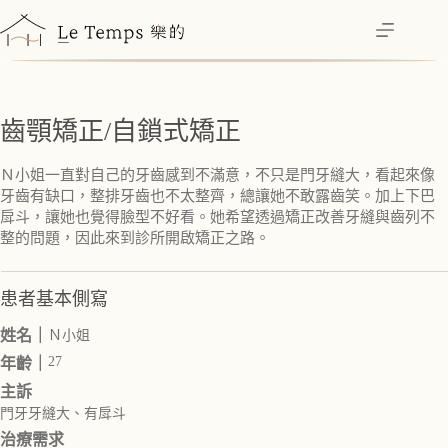
跳
至
主
要
內
齒顎矯正/自鎖式矯正
容
Ｎ小姐一直對自己的牙齒感到不滿意，不只是門牙縫大，看起來像
牙齒有缺口，整排牙齒也不太整齊，總讓她不敢露齒笑。加上下巴
戽斗，讓她也覺得臉型不好看。她希望透過矯正改善牙縫與齒列不
整的問題，因此來到診所開啟矯正之路。
患者基本側寫
姓名｜
Ｎ小姐
27
年齡｜
主訴
門牙牙縫大、有戽斗
治療需求