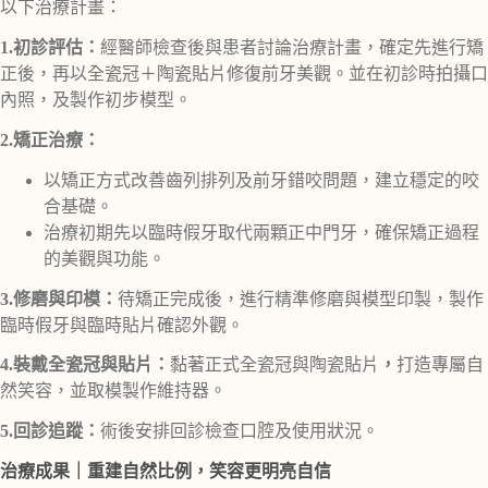
以下治療計畫：
1.初診評估：
經醫師檢查後與患者討論治療計畫，確定先進行矯
正後，再以全瓷冠＋陶瓷貼片修復前牙美觀。並在初診時拍攝口
內照，及製作初步模型。
2.矯正治療：
以矯正方式改善齒列排列及前牙錯咬問題，建立穩定的咬
合基礎。
治療初期先以臨時假牙取代兩顆正中門牙，確保矯正過程
的美觀與功能。
3.修磨與印模：
待矯正完成後，進行精準修磨與模型印製，製作
臨時假牙與臨時貼片確認外觀。
4.裝戴全瓷冠與貼片：
黏著正式全瓷冠與陶瓷貼片
，
打造專屬自
然笑容，並取模製作維持器。
5.回診追蹤：
術後安排回診檢查口腔及使用狀況。
治療成果｜重建自然比例，笑容更明亮自信