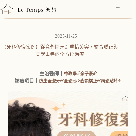
跳
至
主
要
內
2025-11-25
容
【牙科修復案例】從意外斷牙到重拾笑容，結合矯正與
美學重建的全方位治療
主治醫師｜
林政耀
余子豪
診療項目｜
仿生全瓷牙
全瓷冠
齒顎矯正
陶瓷貼片