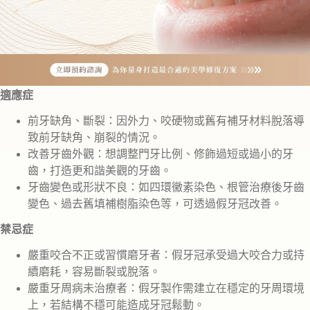
適應症
前牙缺角、斷裂：因外力、咬硬物或舊有補牙材料脫落導
致前牙缺角、崩裂的情況。
改善牙齒外觀：想調整門牙比例、修飾過短或過小的牙
齒，打造更和諧美觀的牙齒。
牙齒變色或形狀不良：如四環黴素染色、根管治療後牙齒
變色、過去舊填補樹脂染色等，可透過假牙冠改善。
禁忌症
嚴重咬合不正或習慣磨牙者：假牙冠承受過大咬合力或持
續磨耗，容易斷裂或脫落。
嚴重牙周病未治療者：假牙製作需建立在穩定的牙周環境
上，若結構不穩可能造成牙冠鬆動。