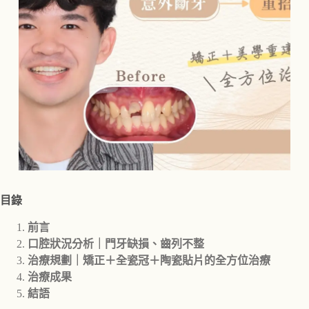
目錄
前言
口腔狀況分析｜門牙缺損、齒列不整
治療規劃｜矯正＋全瓷冠＋陶瓷貼片的全方位治療
治療成果
結語