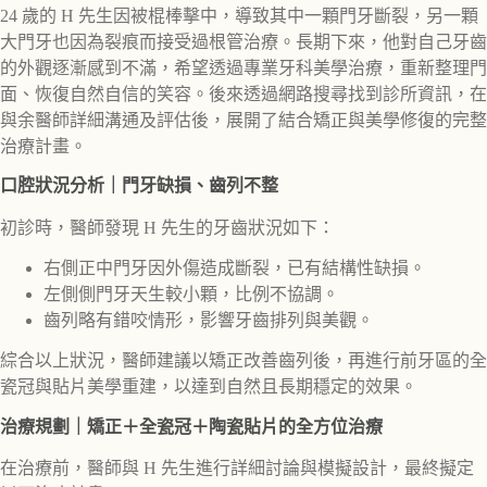
24 歲的 H 先生因被棍棒擊中，導致其中一顆門牙斷裂，另一顆
大門牙也因為裂痕而接受過根管治療。長期下來，他對自己牙齒
的外觀逐漸感到不滿，希望透過專業牙科美學治療，重新整理門
面、恢復自然自信的笑容。後來透過網路搜尋找到診所資訊，在
與余醫師詳細溝通及評估後，展開了結合矯正與美學修復的完整
治療計畫。
口腔狀況分析｜門牙缺損、齒列不整
初診時，醫師發現 H 先生的牙齒狀況如下：
右側正中門牙因外傷造成斷裂，已有結構性缺損。
左側側門牙天生較小顆，比例不協調。
齒列略有錯咬情形，影響牙齒排列與美觀。
綜合以上狀況，醫師建議以矯正改善齒列後，再進行前牙區的全
瓷冠與貼片美學重建，以達到自然且長期穩定的效果。
治療規劃｜矯正＋全瓷冠＋陶瓷貼片的全方位治療
在治療前，醫師與 H 先生進行詳細討論與模擬設計，最終擬定