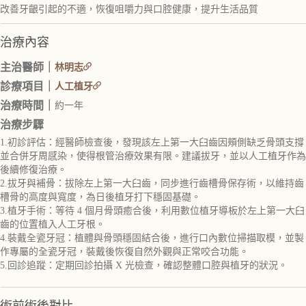
改善牙齦引起的不適，恢復咀嚼力與口腔健康，提升生活品質
治療內容
主治醫師｜
林明志
診療項目｜
人工植牙
治療時間｜
約一年
治療步驟
1.初診評估：經醫師檢查後，發現該左上第一大臼齒因頰側缺乏骨頭支撐
並合併牙周感染，使得根管治療效果有限。建議拔牙，並以人工植牙作為
後續修復治療。
2.拔牙與補骨：拔除左上第一大臼齒，同步進行齒槽骨保存術，以維持齒
槽骨的高度與寬度，為日後植牙打下穩固基礎。
3.植牙手術：等待 4 個月骨頭癒合後，利用數位植牙導板於左上第一大臼
齒的位置植入人工牙根。
4.裝戴全瓷牙冠：植體與骨頭穩固結合後，進行口內數位掃描取模，並製
作專屬的全瓷牙冠，裝戴後恢復自然外觀與正常咬合功能。
5.回診追蹤：定期回診拍攝 X 光檢查，確認整體口腔與植牙的狀況。