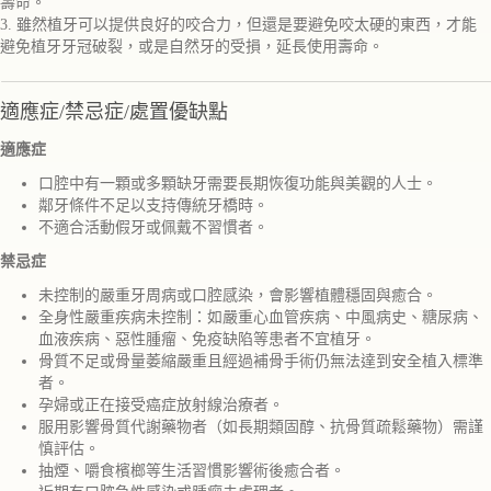
壽命。
3. 雖然植牙可以提供良好的咬合力，但還是要避免咬太硬的東西，才能
避免植牙牙冠破裂，或是自然牙的受損，延長使用壽命。
適應症/禁忌症/處置優缺點
適應症
口腔中有一顆或多顆缺牙需要長期恢復功能與美觀的人士。
鄰牙條件不足以支持傳統牙橋時。
不適合活動假牙或佩戴不習慣者。
禁忌症
未控制的嚴重牙周病或口腔感染，會影響植體穩固與癒合。
全身性嚴重疾病未控制：如嚴重心血管疾病、中風病史、糖尿病、
血液疾病、惡性腫瘤、免疫缺陷等患者不宜植牙。
骨質不足或骨量萎縮嚴重且經過補骨手術仍無法達到安全植入標準
者。
孕婦或正在接受癌症放射線治療者。
服用影響骨質代謝藥物者（如長期類固醇、抗骨質疏鬆藥物）需謹
慎評估。
抽煙、嚼食檳榔等生活習慣影響術後癒合者。