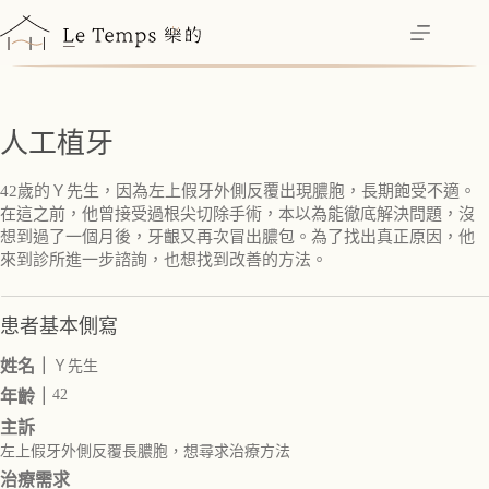
跳
至
主
要
內
人工植牙
容
42歲的Ｙ先生，因為左上假牙外側反覆出現膿胞，長期飽受不適。
在這之前，他曾接受過根尖切除手術，本以為能徹底解決問題，沒
想到過了一個月後，牙齦又再次冒出膿包。為了找出真正原因，他
來到診所進一步諮詢，也想找到改善的方法。
患者基本側寫
姓名｜
Ｙ先生
42
年齡｜
主訴
左上假牙外側反覆長膿胞，想尋求治療方法
治療需求