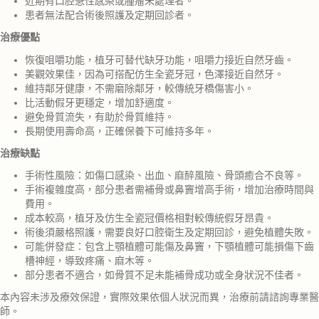
近期有口腔急性感染或腫瘤未處理者。
患者無法配合術後照護及定期回診者。
治療優點
恢復咀嚼功能，植牙可替代缺牙功能，咀嚼力接近自然牙齒。
美觀效果佳，因為可搭配仿生全瓷牙冠，色澤接近自然牙。
維持鄰牙健康，不需磨除鄰牙，較傳統牙橋傷害小。
比活動假牙更穩定，增加舒適度。
避免骨質流失，有助於骨質維持。
長期使用壽命高，正確保養下可維持多年。
治療缺點
手術性風險：如傷口感染、出血、麻醉風險、骨頭癒合不良等。
手術複雜度高，部分患者需補骨或鼻竇增高手術，增加治療時間與
費用。
成本較高，植牙及仿生全瓷冠價格相對較傳統假牙昂貴。
術後須嚴格照護，需要良好口腔衛生及定期回診，避免植體失敗。
可能併發症：包含上顎植體可能傷及鼻竇，下顎植體可能損傷下齒
槽神經，導致疼痛、麻木等。
部分患者不適合，如骨質不足未能補骨成功或全身狀況不佳者。
本內容未涉及療效保證，實際效果依個人狀況而異，治療前請諮詢專業醫
師。