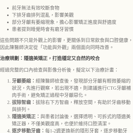
前牙無法有效咬斷食物
下排牙齒排列混亂，影響美觀
部分牙齦有萎縮現象，擔心影響矯正進度與舒適度
患者提到睡覺時會有磨牙習慣
這些問題不只是外觀上的影響，更關係到日常飲食與口腔健康，
因此陳醫師決定從「功能與外觀」兩個面向同時改善。
治療規劃：隱適美矯正，打造穩定又自然的咬合
經過完整的口內檢查與影像分析後，擬定以下治療計畫：
牙齦萎縮：
經陳醫師檢查後，發現部分牙齦有輕微萎縮的
狀況，先進行觀察，若出現不適，則建議進行CTG牙齦補
肉手術，避免矯正過程中牙齦惡化。
拔除智齒：
拔除右下方智齒，釋放空間，有助於牙齒移動
與排列。
隱適美矯正：
與患者討論後，選擇透明、可拆式的隱適美
矯正器，不僅美觀度高，也便於維持口腔清潔。
逐步移動牙齒：
每1-2週更換新的隱形牙套，逐步移動牙