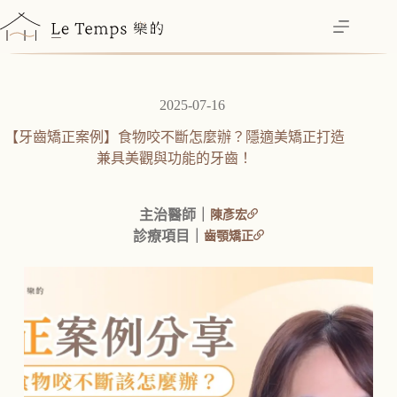
跳
至
主
要
內
2025-07-16
容
【牙齒矯正案例】食物咬不斷怎麼辦？隱適美矯正打造
兼具美觀與功能的牙齒！
主治醫師｜
陳彥宏
診療項目｜
齒顎矯正