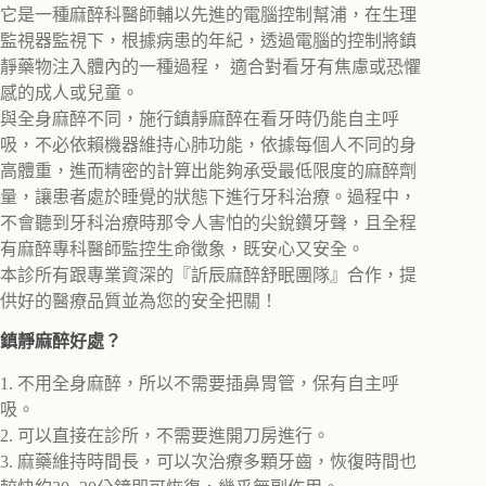
它是一種麻醉科醫師輔以先進的電腦控制幫浦，在生理
監視器監視下，根據病患的年紀，透過電腦的控制將鎮
靜藥物注入體內的一種過程， 適合對看牙有焦慮或恐懼
感的成人或兒童。
與全身麻醉不同，施行鎮靜麻醉在看牙時仍能自主呼
吸，不必依賴機器維持心肺功能，依據每個人不同的身
高體重，進而精密的計算出能夠承受最低限度的麻醉劑
量，讓患者處於睡覺的狀態下進行牙科治療。過程中，
不會聽到牙科治療時那令人害怕的尖銳鑽牙聲，且全程
有麻醉專科醫師監控生命徵象，既安心又安全。
本診所有跟專業資深的『訢辰麻醉舒眠團隊』合作，提
供好的醫療品質並為您的安全把關！
鎮靜麻醉好處？
1. 不用全身麻醉，所以不需要插鼻胃管，保有自主呼
吸。
2. 可以直接在診所，不需要進開刀房進行。
3. 麻藥維持時間長，可以次治療多顆牙齒，恢復時間也