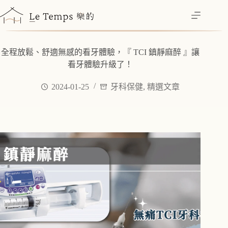
跳
至
主
要
全程放鬆、舒適無感的看牙體驗，『 TCI 鎮靜麻醉 』讓
內
看牙體驗升級了！
容
2024-01-25
牙科保健
,
精選文章