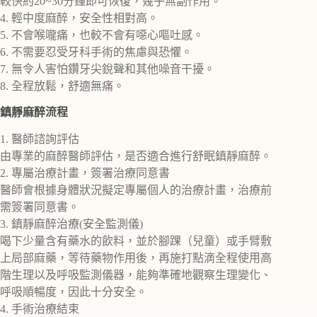
較快約20~30分鐘即可恢復，幾乎無副作用。
4. 輕中度麻醉，安全性相對高。
5. 不會喉嚨痛，也較不會有噁心嘔吐感。
6. 不需要忍受牙科手術的焦慮與恐懼。
7. 無令人害怕鑽牙尖銳聲和其他噪音干擾。
8. 全程放鬆，舒適無痛。
鎮靜麻醉流程
1. 醫師諮詢評估
由專業的麻醉醫師評估，是否適合進行舒眠鎮靜麻醉。
2. 專屬治療計畫，簽署治療同意書
醫師會根據身體狀況擬定專屬個人的治療計畫，治療前
需簽署同意書。
3. 鎮靜麻醉治療(安全監測儀)
喝下少量含有藥水的飲料，並於腳踝（兒童）或手臂敷
上局部麻藥，等待藥物作用後，再施打點滴全程使用高
階生理以及呼吸監測儀器，能夠準確地觀察生理變化、
呼吸順暢度，因此十分安全。
4. 手術治療結束