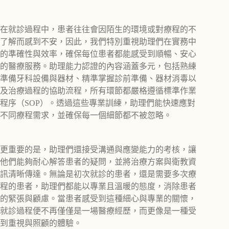
在就診過程中，患者往往會因陌生的環境或對療程的不
了解而感到不安，因此，我們特別重視助理們在實務中
的準確性與效率，確保每位患者都能感受到順暢、安心
的醫療服務。助理能力認證的內容涵蓋多元，包括熟練
準備牙科設備與器材、精準掌握診前準備、器材消毒以
及治療過程的協助流程，所有環節都嚴格遵循標準作業
程序（SOP）。透過這些專業訓練，助理們能快速應對
不同療程需求，並確保每一個細節都不被忽略。
更重要的是，助理們還接受溝通與應變能力的考核，讓
他們能夠耐心解答患者的疑問，並將治療方案與衛教資
訊清晰傳達。無論是初次就診的患者，還是需要多次療
程的患者，助理們都能以專業且溫暖的態度，消除患者
的緊張與顧慮。當患者感受到這種細心與專業的關懷，
就診過程便不再僅僅是一場醫療經歷，而更像是一種受
到重視與照顧的體驗。