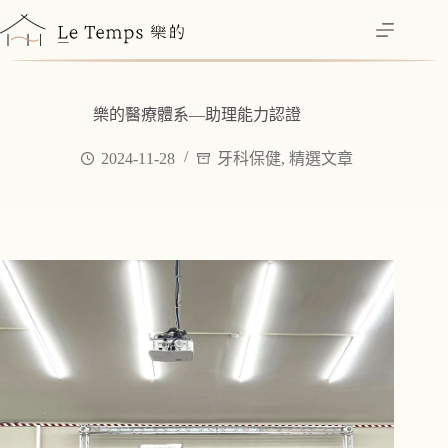
跳
至
主
要
內
樂的醫療體系—助理能力認證
容
2024-11-28
牙科保健
,
精選文章