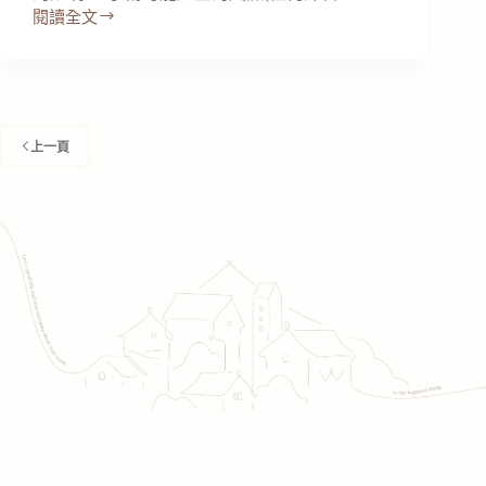
閱讀全文
植
牙
手
術
注
意
上一頁
事
項