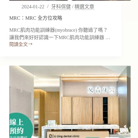
2024-01-22
牙科保健
/
精選文章
MRC：MRC 全方位攻略
MRC肌肉功能訓練器(myobrace) 你聽過了嗎？
讓我們來好好認識一下MRC肌肉功能訓練器 …
閱讀全文
MRC：
MRC
全
方
位
攻
略