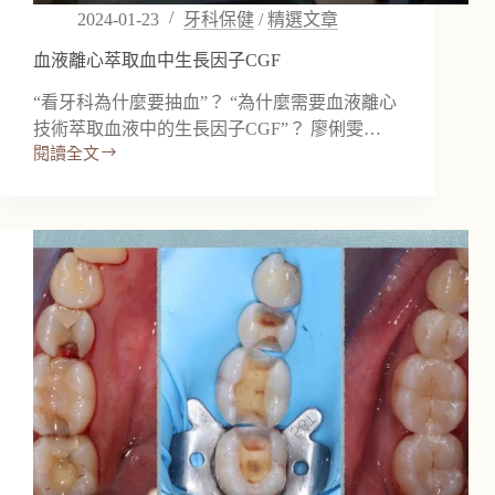
2024-01-23
牙科保健
/
精選文章
血液離心萃取血中生長因子CGF
“看牙科為什麼要抽血”？ “為什麼需要血液離心
技術萃取血液中的生長因子CGF”？ 廖俐雯…
閱讀全文
血
液
離
心
萃
取
血
中
生
長
因
子
CGF