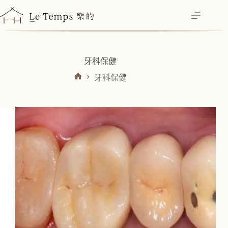
跳
至
主
要
內
牙科保健
容
牙科保健
首
頁