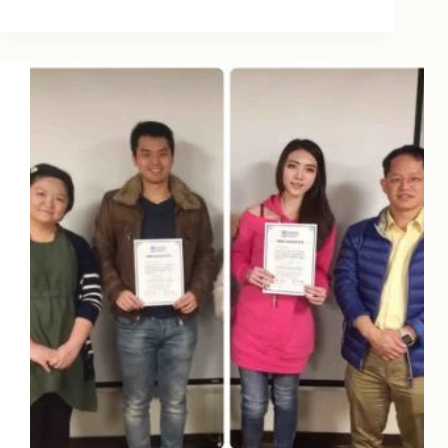
隱
形
矯
正：
2019
春
季
研
討
會