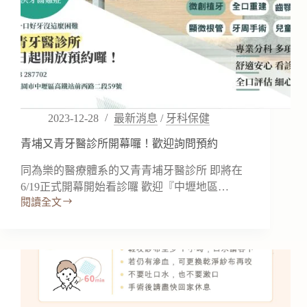
2023-12-28
最新消息
/
牙科保健
青埔又青牙醫診所開幕囉！歡迎詢問預約
同為樂的醫療體系的又青青埔牙醫診所 即將在
6/19正式開幕開始看診囉 歡迎『中壢地區…
閱讀全文
青
埔
又
青
牙
醫
診