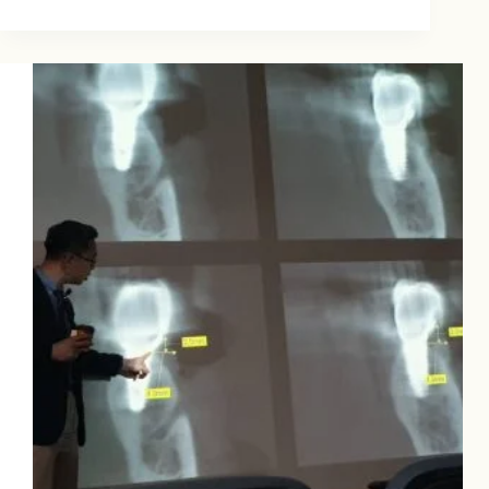
形
矯
正：
隱
形
矯
正
國
際
年
會