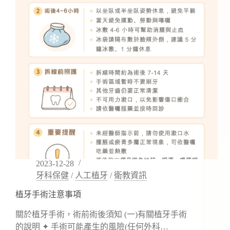
所
開
幕
囉！
歡
迎
詢
問
預
約
2023-12-28
牙科保健
/
人工植牙
/
衛教資訊
植牙手術注意事項
關於植牙手術，術前術後須知 (一)有關植牙手術
的說明 ✦ 手術可能產生的風險(任何外科…