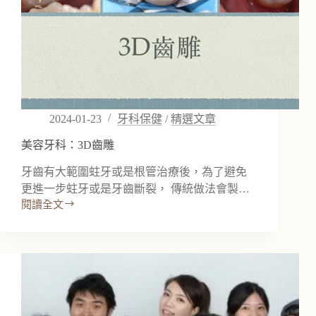
2024-01-23
牙科保健
/
精選文章
美容牙科：3D齒雕
牙齒有大範圍蛀牙或是根管治療後，為了避免
更進一步蛀牙或是牙齒斷裂， 傳統做法會製…
閱讀全文
美
容
牙
科：
3D
齒
雕