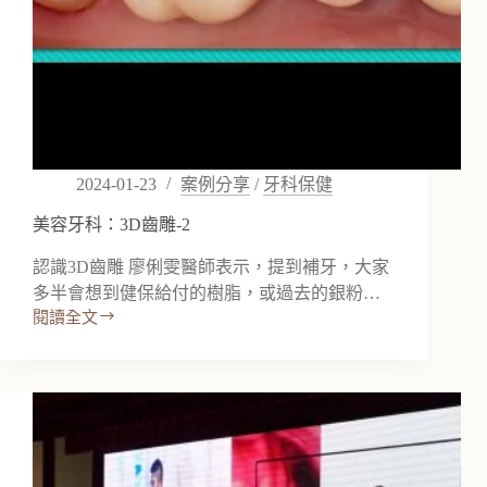
2024-01-23
案例分享
/
牙科保健
美容牙科：3D齒雕-2
認識3D齒雕 廖俐雯醫師表示，提到補牙，大家
多半會想到健保給付的樹脂，或過去的銀粉…
閱讀全文
美
容
牙
科：
3D
齒
雕-2