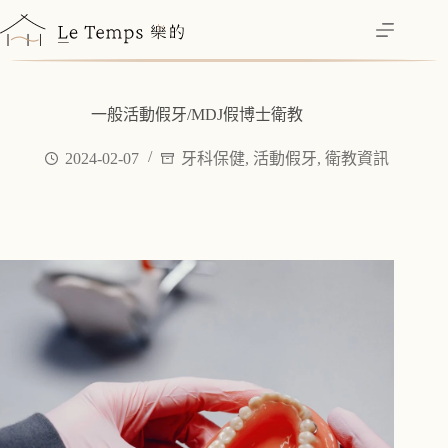
跳
至
主
要
內
一般活動假牙/MDJ假博士衛教
容
2024-02-07
牙科保健
,
活動假牙
,
衛教資訊