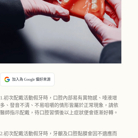
加入為 Google 偏好來源
1.初次配戴活動假牙時，口腔內部易有異物感、唾液增
多、發音不清、不易咀嚼的情形皆屬於正常現象，請依
醫師指示配戴，待口腔習慣後以上症狀便會逐漸好轉。
2.初次配戴活動假牙時，牙齦及口腔黏膜會因不適應而