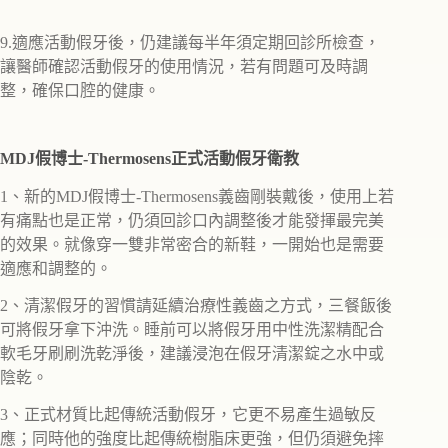
9.適應活動假牙後，仍建議每半年須定期回診所檢查，
讓醫師確認活動假牙的使用情況，若有問題可及時調
整，確保口腔的健康。
MDJ假博士-Thermosens正式活動假牙衛教
1、新的MDJ假博士-Thermosens義齒剛裝戴後，使用上若
有痛點也是正常，仍須回診口內調整後才能發揮最完美
的效果。就像穿一雙非常密合的新鞋，一開始也是需要
適應和調整的。
2、清潔假牙的習慣請延續治療性義齒之方式，三餐飯後
可將假牙拿下沖洗。睡前可以將假牙用中性洗潔精配合
軟毛牙刷刷洗乾淨後，建議浸泡在假牙清潔錠之水中或
陰乾。
3、正式材質比起傳統活動假牙，它更不易產生過敏反
應；同時他的強度比起傳統樹脂床更強，但仍須避免摔