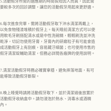
5.活動假牙所需的適應期的時間長短因人而異，因此需
要較多次的回診調整，讓您的活動假牙用起來更舒適。
6.每次進食完畢，需將活動假牙取下沖水清潔再戴上，
以免食物殘渣堆積於假牙上。每天睡前清潔方式可以使
用軟毛牙刷搭配清水或是中性洗碗精，輕輕刷洗並沖洗
乾淨，切記勿使用牙膏，牙膏內的研磨粒子有可能會造
成活動假牙上有刮痕，容易藏汙細菌；也可使用市售的
假牙清潔錠輔助清潔，但務必詳閱各廠牌的使用說明。
7.清潔活動假牙時務必確實拿穩，避免摔落地面，有可
能導致活動假牙斷裂。
8.晚上睡覺時請將活動假牙取下，並於清潔過後放置於
活動假牙收納盒中。請勿浸泡於熱水、消毒水或酒精
內。