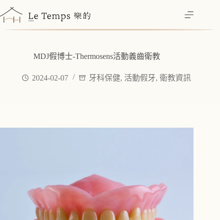
跳
至
主
要
內
MDJ假博士-Thermosens活動義齒衛教
容
2024-02-07
牙科保健
,
活動假牙
,
衛教資訊