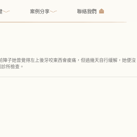
健
案例分享
聯絡我們
。前陣子她曾覺得左上後牙咬東西會痠痛，但過幾天自行緩解，她便沒
到診所檢查。