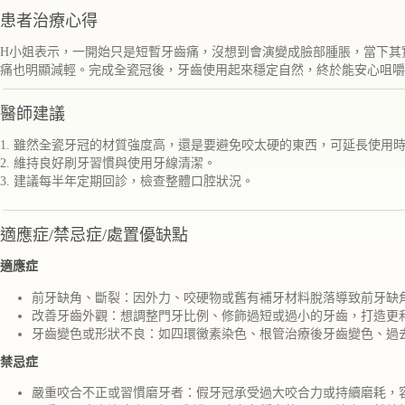
患者治療心得
H小姐表示，一開始只是短暫牙齒痛，沒想到會演變成臉部腫脹，當下其
痛也明顯減輕。完成全瓷冠後，牙齒使用起來穩定自然，終於能安心咀嚼
醫師建議
1. 雖然全瓷牙冠的材質強度高，還是要避免咬太硬的東西，可延長使用
2. 維持良好刷牙習慣與使用牙線清潔。
3. 建議每半年定期回診，檢查整體口腔狀況。
適應症/禁忌症/處置優缺點
適應症
前牙缺角、斷裂：因外力、咬硬物或舊有補牙材料脫落導致前牙缺
改善牙齒外觀：想調整門牙比例、修飾過短或過小的牙齒，打造更
牙齒變色或形狀不良：如四環黴素染色、根管治療後牙齒變色、過
禁忌症
嚴重咬合不正或習慣磨牙者：假牙冠承受過大咬合力或持續磨耗，