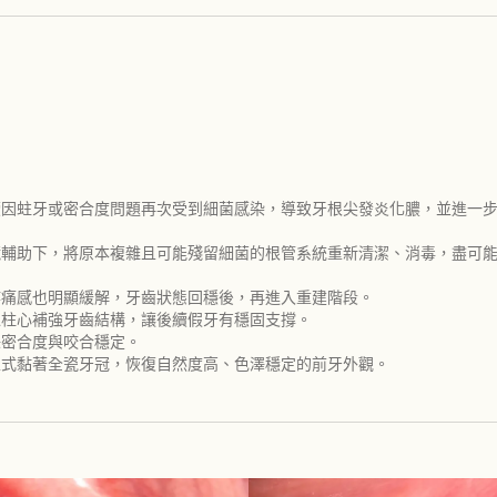
後續因蛀牙或密合度問題再次受到細菌感染，導致牙根尖發炎化膿，並進一
微鏡輔助下，將原本複雜且可能殘留細菌的根管系統重新清潔、消毒，盡可
疼痛感也明顯緩解，牙齒狀態回穩後，再進入重建階段。
以柱心補強牙齒結構，讓後續假牙有穩固支撐。
保密合度與咬合穩定。
正式黏著全瓷牙冠，恢復自然度高、色澤穩定的前牙外觀。