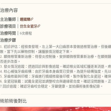
治療內容
主治醫師｜
鍾國耀
診療項目｜
仿生全瓷牙
治療時間｜
6次療程
治療步驟
1. 初診評估：經檢查發現，左上第一大臼齒原本曾做過根管治療，但
散，當下先以藥物控制，讓腫脹情況穩定下來。
2. 顯微根管重新治療：待發炎控制後，安排顯微根管重新治療。在顯
否逐步改善。
3. 發炎情況追蹤：透過回診與影像追蹤，確認根尖區域紅腫逐漸消退，
4. 柱心補強牙齒結構：由於牙齒本身齒質已受損，為提升結構強度，先
5. 牙齒修磨與印模：牙齒進行精細修磨後印模，製作客製化全瓷冠，確
6. 全瓷冠裝戴：試戴全瓷冠並調整咬合與邊緣密合度。確認沒問題後，
7.回診追蹤：確認牙齒咬合穩定、牙齦健康，並拍攝術後影像紀錄。
術前術後對比