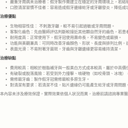
嚴重牙周病未治療者：假牙製作需建立在穩定的牙周環境上，若結
口腔清潔習慣不佳者：容易造成假牙邊緣蛀牙或牙齦發炎，降低成
治療優點
生物相容性佳： 不刺激牙齦，較不易引起過敏或牙周問題。
客製化齒色：先由醫師評估判斷較接近其他顆自然牙的齒色，若患
耐用度高：正常使用下，假牙冠使用壽命長，不易變色或磨損。
功能與美觀兼具：可同時改善牙齒顏色、形狀、長度與排列比例，
表面光滑：不易附著牙菌斑，牙齒與牙齦邊緣更容易維持清潔。
治療缺點
費用較高：相較於樹脂補牙與一般美白方式成本較高，屬於中高價
有破裂或脫落風險：若受到外力撞擊、啃硬物（如咬骨頭、冰塊）
需修磨牙齒：製作假牙冠需修磨較多原生牙。
對清潔有要求：若清潔不佳，貼片邊緣仍可能產生蛀牙或牙周問題
本內容未涉及療效保證，實際效果依個人狀況而異，治療前請諮詢專業醫