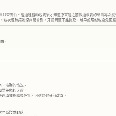
實非常害怕。經過鍾醫師說明後才知道原來是之前做過根管的牙齒再次感
。這次經驗讓她深刻體會到，牙齒問題不能拖延，越早處理越能避免更嚴
時間。
角、崩裂的情況。
和諧美觀的牙齒。
去舊填補樹脂染色等，可透過假牙冠改善。
容易斷裂或脫落。