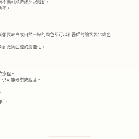
構不穩可能造成牙冠鬆動。
功率。
者想要較白或自然一點的齒色都可以和醫師討論客製化齒色
達到微笑曲線的最佳化。
位療程。
，仍可能破裂或脫落。
。
師。