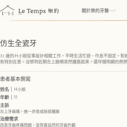
跳
至
關於樂的牙醫
主
要
內
容
仿生全瓷牙
31 歲的Ｈ小姐從事設計相關工作，平時生活忙碌、作息不固定。
有特別在意。沒想到近期左上臉頰突然腫脹起來，還伴隨明顯的熱
患者基本側寫
姓名｜
Ｈ小姐
31
年齡｜
主訴
左上牙齒痛，進一步造成臉部腫脹
治療需求
改善牙齒疼痛問題，並恢復自然的牙齒外觀