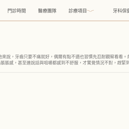
門診時間
醫療團隊
診療項目
牙科保
對她來說，牙齒只要不痛就好，偶爾有點不適也習慣先忍耐觀察看看
熱脹脹感，甚至連說話與咀嚼都感到不舒服，才驚覺情況不對，趕緊