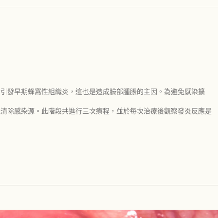
步引發早期蜂窩性組織炎，這也是造成臉部腫脹的主因。為避免感染擴
能清除感染源。此階段共進行三次療程，並於每次治療後觀察發炎反應是