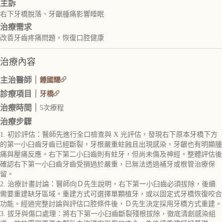
主訴
右下牙橋脫落、牙齦腫痛影響睡眠
治療需求
改善牙齒疼痛問題，恢復口腔健康
治療內容
主治醫師｜
鍾國耀
診療項目｜
牙橋
治療時間｜
5次療程
治療步驟
1. 初診評估：醫師先進行全口檢查與 X 光評估，發現右下原本牙橋下方
的第一小臼齒牙齒已經斷裂，牙根嚴重蛀蝕且出現感染，牙齦也有明顯腫
痛與壓痛反應。右下第二小臼齒則有蛀牙，但尚未傷及神經。整體評估後
確認右下第一小臼齒牙齒受損過於嚴重，已無法透過補牙或根管治療保
留。
2. 治療計畫討論：醫師向Ｄ先生說明，右下第一小臼齒必須拔除，後續
需要重建缺牙區域。重建方式可選擇單顆植牙，或以固定式牙橋恢復咬合
功能。經過完整討論與評估口腔條件後，Ｄ先生決定採用牙橋方式重建。
3. 拔牙與傷口處理：將右下第一小臼齒斷裂殘根拔除，徹底清創感染組