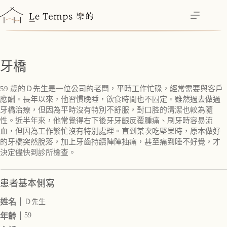
跳
至
主
要
內
牙橋
容
59 歲的Ｄ先生是一位公司的老闆，平時工作忙碌，經常需要與客戶
應酬。長年以來，他習慣晚睡，飲食時間也不固定。雖然過去做過
牙橋治療，但因為平時沒有特別不舒服，對口腔的清潔也較為隨
性。近半年來，他常覺得右下後牙牙齦反覆腫痛、刷牙時容易流
血，但因為工作繁忙沒有特別處理。直到某次吃堅果時，原本做好
的牙橋突然脫落，加上牙齒持續陣陣抽痛，甚至痛到睡不好覺，才
決定儘快到診所檢查。
患者基本側寫
姓名｜
Ｄ先生
59
年齡｜