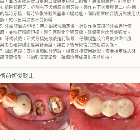
織，並放置膠原蛋白幫助血塊穩定與傷口癒合，為後續重建打好基礎。
4. 拆除舊假牙：拆除右下犬齒原有假牙後，製作右下犬齒與第二小臼齒
的臨時牙橋，暫時恢復外觀與基本咀嚼功能，同時觀察咬合情況與使用狀
態，確保日常進食不受影響。
5. 牙齒修磨與印模：待牙齦狀況穩定後，針對作為支撐的牙齒進行修
磨，並進行精細印模，製作客製化全瓷牙橋，確保密合度與美觀度。
6. 牙橋裝戴：正式牙橋完成後進行裝戴，仔細調整咬合高度與密合度，
與患者確認穩定度與舒適度，讓右下後牙恢復完整咀嚼功能。
7. 回診追蹤：安排後續回診追蹤，檢查牙橋使用狀況、咬合穩定性與牙
齦健康情形，並加強清潔衛教，確保治療成果能長期維持。
術前術後對比