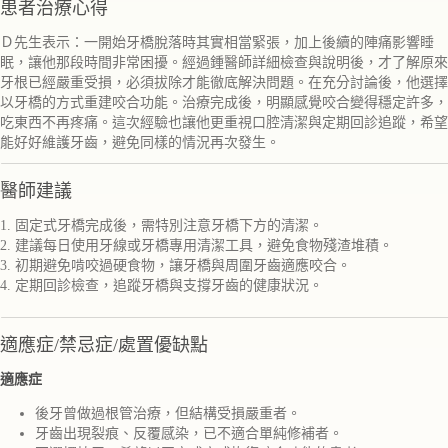
患者治療心得
Ｄ先生表示：一開始牙橋脫落時其實相當緊張，加上後續的陣痛影響睡
眠，讓他那段時間非常困擾。經過鍾醫師詳細檢查與說明後，才了解原來
牙根已經嚴重受損，必須拔除才能徹底解決問題。在充分討論後，他選擇
以牙橋的方式重建咬合功能。治療完成後，明顯感覺咬合變得穩定許多，
吃東西不再疼痛。這次經驗也讓他更重視口腔清潔與定期回診追蹤，希望
能好好維護牙齒，避免同樣的情況再次發生。
醫師建議
1. 固定式牙橋完成後，需特別注意牙橋下方的清潔。
2. 建議每日使用牙線或牙橋專用清潔工具，避免食物殘渣堆積。
3. 初期避免啃咬過硬食物，讓牙橋與周圍牙齒適應咬合。
4. 定期回診檢查，追蹤牙橋與支撐牙齒的健康狀況。
適應症/禁忌症/處置優缺點
適應症
後牙曾做過根管治療，但結構受損嚴重者。
牙齒出現裂痕、反覆感染，已不適合單純修補者。