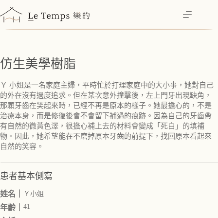
跳
至
主
要
內
仿生美學樹脂
容
Ｙ 小姐是一名家庭主婦，平時忙於打理家庭中的大小事，她對自己
的外在沒有過度追求。但在某次意外撞擊後，左上門牙出現缺角，
那顆牙齒在笑起來時，已經不再是原本的樣子。她最擔心的，不是
治療本身，而是修復後會不會留下補過的痕跡。因為自己的牙齒帶
有自然的微黃色澤，很擔心補上去的材料會變成「死白」的填補
物。因此，她希望能在不磨掉原本牙齒的前提下，找回原本看起來
自然的笑容。
患者基本側寫
姓名｜
Ｙ小姐
41
年齡｜