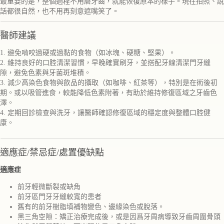
最重要的是，整個過程不用磨牙齒，就能恢復原本的樣子。現在拍照、說
話都很自然，也不用再刻意遮嘴笑了。
醫師建議
1. 避免啃咬過硬或過黏的食物（如冰塊、硬糖、堅果）。
2. 維持良好的口腔清潔習慣，早晚確實刷牙，並搭配牙線清潔門牙縫
隙，避免色素與牙菌斑堆積。
3. 減少高染色食物與飲品的攝取（如咖啡、紅茶等），特別是在術後初
期。或以吸管進食，較能降低色素附著，有助於維持修復區域之牙齒色
澤。
4. 定期回診檢查與洗牙，讓醫師確認修復區域的穩定度與整體口腔健
康。
適應症/禁忌症/處置優缺點
適應症
前牙輕微斷裂或缺角
前牙區門牙牙縫較寬的患者
舊有的前牙樹脂填補物變色、邊緣染色或脫落。
黑三角空隙：矯正治療完成後，或是因爲牙周病導致牙齒周圍骨頭