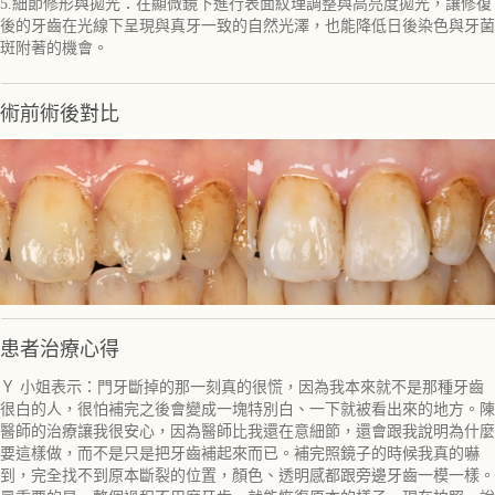
5.細節修形與拋光：在顯微鏡下進行表面紋理調整與高亮度拋光，讓修復
後的牙齒在光線下呈現與真牙一致的自然光澤，也能降低日後染色與牙菌
斑附著的機會。
術前術後對比
患者治療心得
Ｙ 小姐表示：門牙斷掉的那一刻真的很慌，因為我本來就不是那種牙齒
很白的人，很怕補完之後會變成一塊特別白、一下就被看出來的地方。陳
醫師的治療讓我很安心，因為醫師比我還在意細節，還會跟我說明為什麼
要這樣做，而不是只是把牙齒補起來而已。補完照鏡子的時候我真的嚇
到，完全找不到原本斷裂的位置，顏色、透明感都跟旁邊牙齒一模一樣。