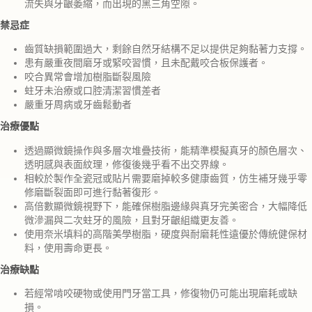
流失與牙齦萎縮，而出現的黑三角空隙。
禁忌症
齒質缺損範圍過大，剩餘自然牙結構不足以提供足夠黏著力支撐。
患有嚴重夜間磨牙或緊咬習慣，且未配戴咬合板保護者。
咬合異常會增加樹脂斷裂風險
蛀牙未治療或口腔清潔習慣差者
嚴重牙周病或牙齒鬆動者
治療優點
透過顯微鏡操作與多層次堆疊技術，能精準模擬真牙的顏色層次、
透明感與表面紋理，修復後幾乎看不出交界線。
相較於製作全瓷冠或貼片需要磨掉較多健康齒質，仿生補牙幾乎零
修磨斷裂面即可進行黏著復形。
高倍數顯微鏡視野下，能確保樹脂邊緣與真牙完美密合，大幅降低
微滲漏與二次蛀牙的風險，且對牙齦組織更友善。
使用奈米填料的高階美學樹脂，硬度與耐磨耗性遠優於傳統健保材
料，使用壽命更長。
治療缺點
若經常啃咬硬物或使用門牙當工具，修復物仍可能出現磨耗或缺
損。