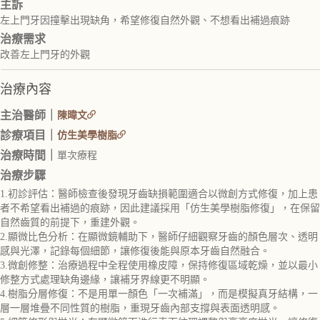
主訴
左上門牙因撞擊出現缺角，希望修復自然外觀、不想看出補過痕跡
治療需求
改善左上門牙的外觀
治療內容
主治醫師｜
陳暐文
診療項目｜
仿生美學樹脂
治療時間｜
單次療程
治療步驟
1.初診評估：醫師檢查後發現牙齒缺損範圍適合以微創方式修復，加上患
者不希望看出補過的痕跡，因此建議採用「仿生美學樹脂修復」，在保留
自然齒質的前提下，重建外觀。
2.顯微比色分析：在顯微鏡輔助下，醫師仔細觀察牙齒的顏色層次、透明
感與光澤，記錄每個細節，讓修復後能與原本牙齒自然融合。
3.微創修整：治療過程中全程使用橡皮障，保持修復區域乾燥，並以最小
修整方式處理缺角邊緣，讓補牙界線更不明顯。
4.樹脂分層修復：不是用單一顏色「一次補滿」，而是模擬真牙結構，一
層一層堆疊不同性質的樹脂，重現牙齒內部支撐與表面透明感。