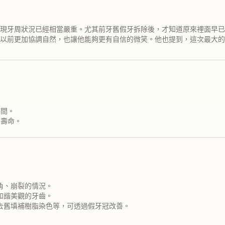
現牙周狀況已經相當嚴重。尤其前牙舊假牙拆除後，才知道原來裡面早已
以前更加協調自然，也讓他能夠更有自信的微笑。他也提到，這次最大的
時間。
用壽命。
角、崩裂的情況。
和諧美觀的牙齒。
去舊填補樹脂染色等，可透過假牙冠改善。