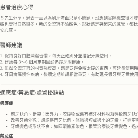
患者治療心得
Ｓ先生分享，過去一直以為刷牙流血只是小問題，沒想到實際檢查後才發
觀也變得自然很多。新的全瓷冠不論顏色、形狀還是笑起來的感覺，都比
安心感。
醫師建議
1. 保持良好口腔清潔習慣，每天正確刷牙並搭配牙線使用。
2. 建議每 3～6 個月定期回診追蹤牙周健康。
3. 雖然全瓷牙冠的材質強度高，還是要避免咬太硬的東西，可延長使用
4. 牙周病屬慢性疾病，後續定期維護相當重要，有助延長假牙與牙齒使
適應症/禁忌症/處置優缺點
適應症
前牙缺角、斷裂：因外力、咬硬物或舊有補牙材料脫落導致前牙缺
改善牙齒外觀：想調整門牙比例、修飾過短或過小的牙齒，打造更
牙齒變色或形狀不良：如四環黴素染色、根管治療後牙齒變色、過
禁忌症