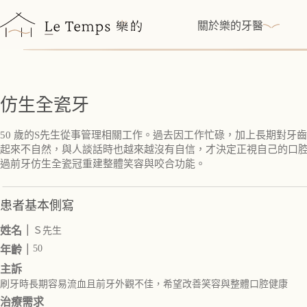
跳
至
關於樂的牙醫
主
要
內
容
仿生全瓷牙
50 歲的S先生從事管理相關工作。過去因工作忙碌，加上長期對
起來不自然，與人談話時也越來越沒有自信，才決定正視自己的口
過前牙仿生全瓷冠重建整體笑容與咬合功能。
患者基本側寫
姓名｜
Ｓ先生
50
年齡｜
主訴
刷牙時長期容易流血且前牙外觀不佳，希望改善笑容與整體口腔健康
治療需求