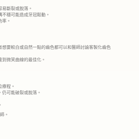
容易斷裂或脫落。
構不穩可能造成牙冠鬆動。
功率。
者想要較白或自然一點的齒色都可以和醫師討論客製化齒色
達到微笑曲線的最佳化。
位療程。
，仍可能破裂或脫落。
。
師。