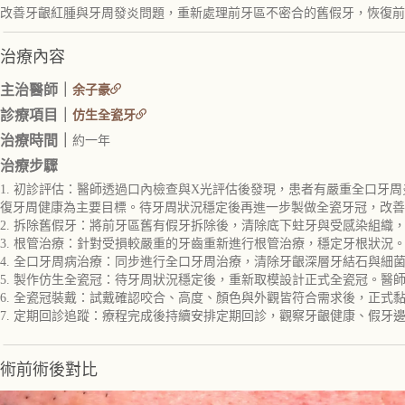
改善牙齦紅腫與牙周發炎問題，重新處理前牙區不密合的舊假牙，恢復前
治療內容
主治醫師｜
余子豪
診療項目｜
仿生全瓷牙
治療時間｜
約一年
治療步驟
1. 初診評估：醫師透過口內檢查與X光評估後發現，患者有嚴重全口
復牙周健康為主要目標。待牙周狀況穩定後再進一步製做全瓷牙冠，改善
2. 拆除舊假牙：將前牙區舊有假牙拆除後，清除底下蛀牙與受感染組織
3. 根管治療：針對受損較嚴重的牙齒重新進行根管治療，穩定牙根狀
4. 全口牙周病治療：同步進行全口牙周治療，清除牙齦深層牙結石與
5. 製作仿生全瓷冠：待牙周狀況穩定後，重新取模設計正式全瓷冠。
6. 全瓷冠裝戴：試戴確認咬合、高度、顏色與外觀皆符合需求後，正式
7. 定期回診追蹤：療程完成後持續安排定期回診，觀察牙齦健康、假牙
術前術後對比