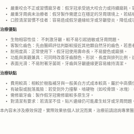
嚴重咬合不正或習慣磨牙者：假牙冠承受過大咬合力或持續磨耗，
嚴重牙周病未治療者：假牙製作需建立在穩定的牙周環境上，若結
口腔清潔習慣不佳者：容易造成假牙邊緣蛀牙或牙齦發炎，降低成
治療優點
生物相容性佳： 不刺激牙齦，較不易引起過敏或牙周問題。
客製化齒色：先由醫師評估判斷較接近其他顆自然牙的齒色，若患
耐用度高：正常使用下，假牙冠使用壽命長，不易變色或磨損。
功能與美觀兼具：可同時改善牙齒顏色、形狀、長度與排列比例，
表面光滑：不易附著牙菌斑，牙齒與牙齦邊緣更容易維持清潔。
治療缺點
費用較高：相較於樹脂補牙與一般美白方式成本較高，屬於中高價
有破裂或脫落風險：若受到外力撞擊、啃硬物（如咬骨頭、冰塊）
需修磨牙齒：製作假牙冠需修磨較多原生牙。
對清潔有要求：若清潔不佳，貼片邊緣仍可能產生蛀牙或牙周問題
本內容未涉及療效保證，實際效果依個人狀況而異，治療前請諮詢專業醫