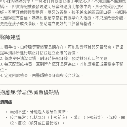
K小妹的媽媽分享，一開始其實很擔心孩子年紀太小，不知道能不能適應
矯正，但實際配戴後發現透明牙套舒適度比想像中高，孩子接受度也很
好。看著牙齒慢慢變整齊、暴牙改善後，孩子越來越願意開口笑，拍照時
也變得更有自信。媽媽也很慶幸當初有提早介入治療，不只是改善外觀，
更是在孩子成長階段，幫助建立更好的口腔發育基礎。
醫師建議
1. 吸手指、口呼吸等習慣若長期存在，可能影響顎骨與牙齒發育。建議
提早到診所進行矯正評估並建立正確的習慣。
2. 養成良好清潔習慣，刷牙時搭配牙線，預防蛀牙和口腔問題。
3. 每天配戴維持器，直到所有恆牙長齊為止，才能讓矯正成果穩定不移
位。
4. 定期回診檢查，由醫師檢查牙齒與咬合狀況。
適應症/禁忌症/處置優缺點
適應症
齒列不整、牙縫過大或牙齒擁擠。
咬合異常：包括暴牙（上顎前突）、戽斗（下顎前突）、深咬、開
咬、反咬（前牙或臼齒錯咬）。