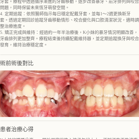
牙套。療程中透過循序漸進的牙齒移動，逐步改善暴牙、前牙排列與咬合
問題，同時保留未來恆牙萌發空間。
4. 定期追蹤：依照醫師指示每日穩定配戴牙套，並每1～2週更換新牙
套。透過定期回診追蹤牙齒移動情形、咬合變化與口腔清潔狀況，適時調
整治療進度。
5. 矯正完成與維持：經過約一年半治療後，K小妹的暴牙情況明顯改善，
牙齒排列更加整齊。療程結束後持續配戴維持器，並定期追蹤換牙與咬合
發育，維持治療穩定度。
術前術後對比
患者治療心得