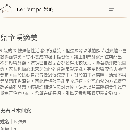
跳
至
主
要
內
兒童隱適美
容
9 歲的 K 妹妹個性活潑也很愛笑，但媽媽發現她拍照時越來越不喜
歡露齒微笑。從小養成的吸手指習慣，讓上排門牙逐漸往前凸出，
不只影響外觀，連嘴巴自然閉合都變得比較吃力。隨著換牙階段開
始，家長也擔心未來牙齒排列會越來越凌亂，甚至影響咬合與臉型
發育。由於媽媽自己曾做過傳統矯正，對於矯正器磨嘴、清潔不易
等問題印象深刻，因此希望孩子能用較舒適、外觀自然的方式提早
改善齒列問題。經過詳細評估與討論後，決定以兒童隱適美作為早
期矯正治療方向，希望在成長期，引導牙齒與顎骨更穩定發育。
患者基本側寫
姓名｜
K 妹妹
9
年齡｜