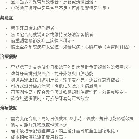
因牙齒排列異常導致發音、進食或清潔困難。
小孩換牙過程中牙弓空間不足，可能影響恆牙生長。
禁忌症
嚴重牙周病未經治療者。
無法配合配戴矯正器或維持良好清潔習慣者。
嚴重顳顎關節疾病且病情不穩定。
嚴重全身系統疾病未受控：如糖尿病、心臟病等（需醫師評估）。
治療優點
早期矯正能有效減少日後矯正的難度與避免更複雜的治療需求。
改善牙齒排列與咬合，提升外觀與口腔功能
隱適美矯正採用透明牙套，幾乎看不見，適合在意外觀者。
可拆式設計便於清潔，降低蛀牙及牙周病風險。
可預測性高，配合數位設計軟體規劃治療進程，效果較穩定。
飲食無過多限制，可拆除牙套時正常飲食。
治療缺點
需高度配合度，需每日佩戴20-22小時，佩戴不規律可能影響效果。
初期可能有異物感或輕微不適。
若未依指示配戴維持器，矯正後牙齒可能產生回復現象。
成本相較傳統矯正費用較高。