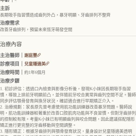
主訴
長期吸手指習慣造成齒列外凸，暴牙明顯、牙齒排列不整齊
治療需求
改善牙齒排列，預留未來恆牙萌發空間
治療內容
主治醫師｜
謝庭豐
診療項目｜
兒童隱適美
治療時間｜
約1年6個月
治療步驟
1. 初診評估：透過口內檢查與影像分析後，發現K小妹因長期吸手指習
慣，導致上排前牙明顯前凸，並伴隨前牙咬合異常與齒列空間不足。醫師
同步評估顎骨發育與換牙狀況，確認適合進行早期矯正介入。
2. 治療規劃：家長原先曾考慮使用肌功能訓練器改善暴牙問題。醫師說
明，肌功能訓練器較著重於改善口腔肌肉功能與不良習慣，但對牙齒排列
的控制較有限。考量K小妹已有明顯齒列與咬合問題，因此建議搭配隱形
矯正進行更完整的牙齒移動與空間調整。
3. 隱形矯正：根據牙齒排列與顎骨發育狀況，量身設計兒童隱適美透明