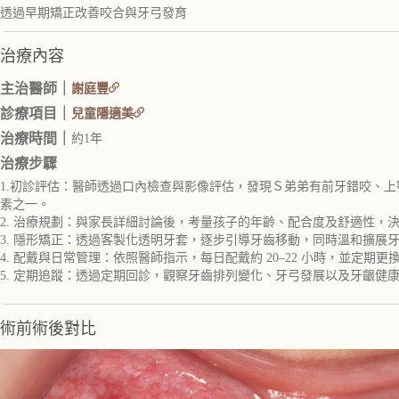
透過早期矯正改善咬合與牙弓發育
治療內容
主治醫師｜
謝庭豐
診療項目｜
兒童隱適美
治療時間｜
約1年
治療步驟
1.初診評估：醫師透過口內檢查與影像評估，發現Ｓ弟弟有前牙錯咬、
素之一。
2. 治療規劃：與家長詳細討論後，考量孩子的年齡、配合度及舒適性
3. 隱形矯正：透過客製化透明牙套，逐步引導牙齒移動，同時溫和擴展
4. 配戴與日常管理：依照醫師指示，每日配戴約 20–22 小時，並
5. 定期追蹤：透過定期回診，觀察牙齒排列變化、牙弓發展以及牙齦健
術前術後對比