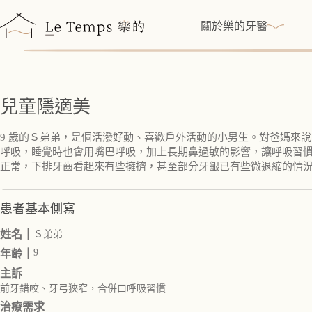
跳
至
關於樂的牙醫
主
要
內
容
兒童隱適美
9 歲的Ｓ弟弟，是個活潑好動、喜歡戶外活動的小男生。對爸媽來
呼吸，睡覺時也會用嘴巴呼吸，加上長期鼻過敏的影響，讓呼吸習
正常，下排牙齒看起來有些擁擠，甚至部分牙齦已有些微退縮的情
患者基本側寫
姓名｜
Ｓ弟弟
9
年齡｜
主訴
前牙錯咬、牙弓狹窄，合併口呼吸習慣
治療需求