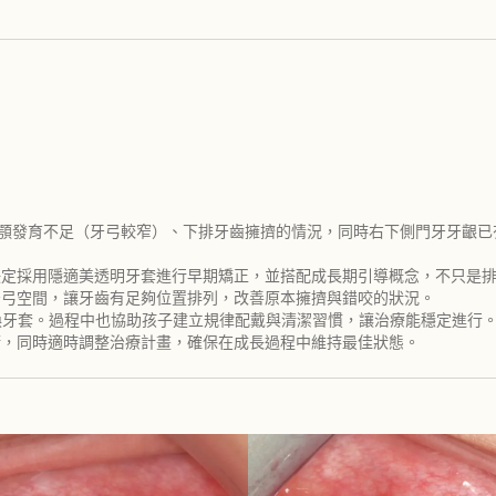
上顎發育不足（牙弓較窄）、下排牙齒擁擠的情況，同時右下側門牙牙齦
，決定採用隱適美透明牙套進行早期矯正，並搭配成長期引導概念，不只是
牙弓空間，讓牙齒有足夠位置排列，改善原本擁擠與錯咬的狀況。
定期更換牙套。過程中也協助孩子建立規律配戴與清潔習慣，讓治療能穩定進行
康，同時適時調整治療計畫，確保在成長過程中維持最佳狀態。