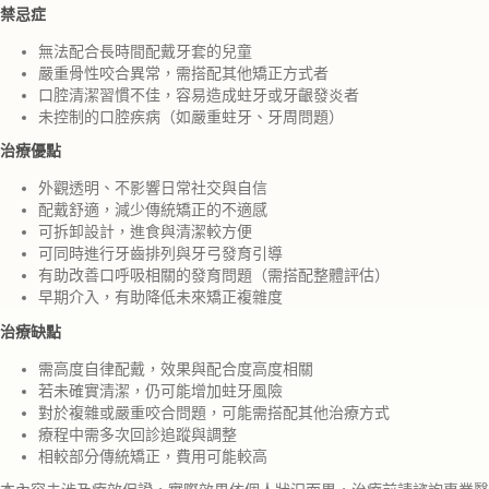
禁忌症
無法配合長時間配戴牙套的兒童
嚴重骨性咬合異常，需搭配其他矯正方式者
口腔清潔習慣不佳，容易造成蛀牙或牙齦發炎者
未控制的口腔疾病（如嚴重蛀牙、牙周問題）
治療優點
外觀透明、不影響日常社交與自信
配戴舒適，減少傳統矯正的不適感
可拆卸設計，進食與清潔較方便
可同時進行牙齒排列與牙弓發育引導
有助改善口呼吸相關的發育問題（需搭配整體評估）
早期介入，有助降低未來矯正複雜度
治療缺點
需高度自律配戴，效果與配合度高度相關
若未確實清潔，仍可能增加蛀牙風險
對於複雜或嚴重咬合問題，可能需搭配其他治療方式
療程中需多次回診追蹤與調整
相較部分傳統矯正，費用可能較高