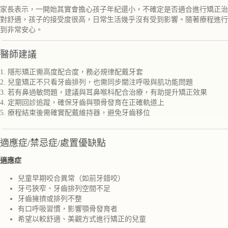
家長表示，一開始其實會擔心孩子年紀還小，不確定是否適合進行矯正治
對舒適，孩子的接受度很高，日常生活幾乎沒有受到影響。隨著療程進行
到非常安心。
醫師建議
1. 隱形矯正需高度配合度，務必規律配戴牙套
2. 兒童矯正不只看牙齒排列，也需同步關注呼吸與肌功能問題
3. 若有鼻過敏問題，建議與耳鼻喉科配合治療，有助提升矯正效果
4. 定期回診追蹤，確保牙齒與顎骨發育在正確軌道上
5. 療程結束後需確實配戴維持器，避免牙齒移位
適應症/禁忌症/處置優缺點
適應症
兒童早期咬合異常（如前牙錯咬）
牙弓狹窄、牙齒排列空間不足
牙齒擁擠或排列不整
有口呼吸習慣，影響顎骨發育者
希望以較舒適、美觀方式進行矯正的兒童