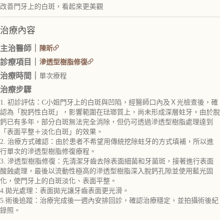
改善門牙上的白斑，看起來更美觀
治療內容
主治醫師｜
陳昕
診療項目｜
滲透型樹脂修復
治療時間｜
單次療程
治療步驟
1. 初診評估：C小姐門牙上的白斑與凹陷，經醫師口內及Ｘ光檢查後，確
認為「脫鈣性白斑」，影響範圍在琺瑯質上，尚未形成深層蛀牙。由於脫
鈣已有多年，部分白斑無法完全消除，但仍可透過滲透型樹脂處理達到
「表面平整＋淡化白斑」的效果。
2. 治療方式確認：由於患者不希望用傳統挖除蛀牙的方式填補，所以進
行單次的滲透型樹脂修復療程。
3. 滲透型樹脂修復：先清潔牙齒去除表面細菌和牙菌斑，接著進行表面
酸蝕處理，最後以流動性極高的滲透型樹脂深入脫鈣孔隙並使用藍光固
化，使門牙上的白斑淡化、表面平整。
4.拋光處理：表面拋光讓牙齒表面更光滑。
5.術後追蹤：治療完成後一週內安排回診，確認治療穩定，並拍攝術後紀
錄照。