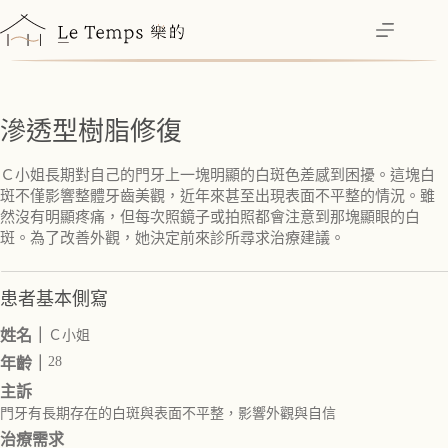
跳
至
主
要
內
滲透型樹脂修復
容
Ｃ小姐長期對自己的門牙上一塊明顯的白斑色差感到困擾。這塊白
斑不僅影響整體牙齒美觀，近年來甚至出現表面不平整的情況。雖
然沒有明顯疼痛，但每次照鏡子或拍照都會注意到那塊顯眼的白
斑。為了改善外觀，她決定前來診所尋求治療建議。
患者基本側寫
姓名｜
Ｃ小姐
28
年齡｜
主訴
門牙有長期存在的白斑與表面不平整，影響外觀與自信
治療需求