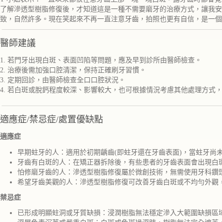
了解滲透型樹脂修復後，才知道這是一種不需要磨牙的治療方式，讓我安
致，自然許多。現在笑起來不再一直注意牙齒，拍照也更有自信，是一個
醫師建議
1. 若門牙出現白斑、表面凹陷等問題，應及早到診所由醫師檢查。
2. 治療後需加強口腔清潔，保持正確刷牙習慣。
3. 定期回診，由醫師檢查全口口腔狀況。
4. 若白斑或脫鈣程度較深、影響較大，也可根據情況考慮其他處理方式
適應症/禁忌症/處置優缺點
適應症
早期蛀牙的人：適用於初期齲齒(即蛀牙還在牙齒表面)，當蛀牙尚
牙齒有白斑的人：在矯正器拆除後，有些患者的牙齒表面會出現白
怕修磨牙齒的人：滲透型樹脂修復屬於微創技術，無需使用牙科鑽
希望牙齒美觀的人：滲透型樹脂修復可改善牙齒白斑或不均勻外觀
禁忌症
已形成明顯蛀洞或牙質缺損：浸潤樹脂無法穩定滲入大範圍缺損區