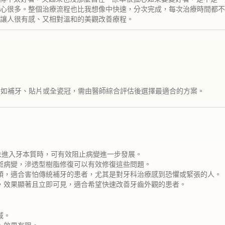
心很多。整個治療流程也比我想像中快速，分次完成，每次治療時間都不
讓人很有感、又相對溫和的美觀改善療程。
，如補牙、貼片或全瓷冠，需由醫師綜合評估後選擇最適合的方案。
未進入牙本質時，可有效阻止病變進一步發展。
斑病變，滲透型樹脂修復可以有效修復這些問題。
頭，適合害怕傳統補牙的患者，尤其是對牙科治療感到恐懼或緊張的人。
，效果顯著且立即可見，適合希望快速改善牙齒外觀的患者。
域。