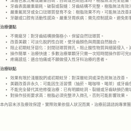
深層色素沉著或嚴重白斑：白斑或色斑過深時，樹脂無法完全遮蓋
牙齒表面嚴重磨耗、破裂或裂縫：牙齒結構不完整，樹脂無法有效
嚴重氟斑牙或全口琺瑯質發育不全：樹脂效果不均，可能無法改善
牙齦或口腔有活動性感染、嚴重牙周疾病：需先控制感染，避免影
治療優點
不需磨牙：對牙齒結構損傷極小，保留自然琺瑯質。
改善美觀：可淡化脫鈣性白斑，使牙齒顏色與周圍自然融合。
阻止初期蛀牙惡化：封閉琺瑯質微孔，阻止酸性物質與細菌侵入，
操作簡單、治療快速：多數治療單顆牙只需一次短時間操作即可完
疼痛感低：適合怕痛或不願做侵入性牙科治療的患者。
治療缺點
效果有限於淺層脫鈣或初期蛀牙：對深層蛀洞或深色斑無法改善。
美觀改善非永久：可能因生活習慣（抽菸、喝咖啡、喝茶）或牙齒
不能完全替代其他修復治療：已有明顯蛀洞、裂縫或牙齒缺損仍需
對操作技術要求高：樹脂必須完整滲入微孔，否則可能影響效果。
本內容未涉及療效保證，實際效果依個人狀況而異，治療前請諮詢專業醫