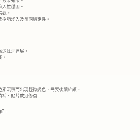
，效果有限。
滲入並穩固。
美觀。
響樹脂滲入及長期穩定性。
減少蛀牙進展。
成。
色素沉積而出現輕微變色，需要後續維護。
填補、貼片或冠修復。
師。