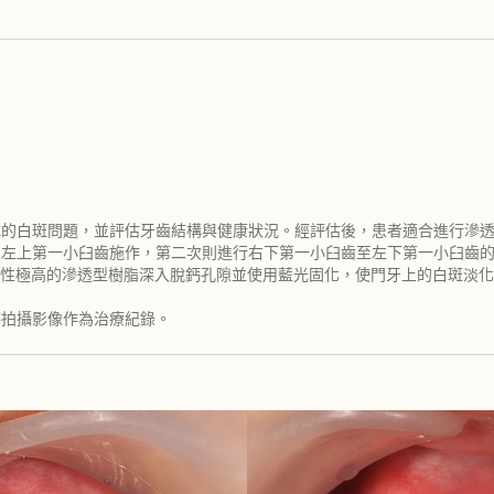
造成的白斑問題，並評估牙齒結構與健康狀況。經評估後，患者適合進行滲
齒至左上第一小臼齒施作，第二次則進行右下第一小臼齒至左下第一小臼齒
性極高的滲透型樹脂深入脫鈣孔隙並使用藍光固化，使門牙上的白斑淡化
時拍攝影像作為治療紀錄。