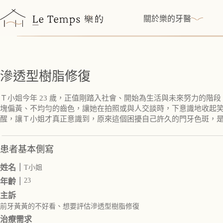
跳
至
關於樂的牙醫
主
要
內
容
滲透型樹脂修復
Ｔ小姐今年 23 歲，正值剛踏入社會、開始為生活與未來努力的
塊偏黃、不均勻的齒色，讓她在拍照或與人交談時，下意識地收起
醒，讓Ｔ小姐才真正意識到，原來這個困擾自己許久的門牙色斑，
患者基本側寫
姓名｜
T小姐
23
年齡｜
主訴
前牙黃黃的不好看、想要評估滲透型樹脂修復
治療需求