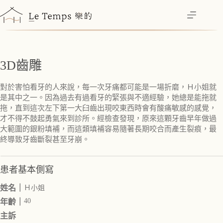
跳
至
主
要
內
3D齒雕
容
對於害怕看牙的人來說，每一次牙痛都可能是一場折磨，Ｈ小姐就
是其中之一。因為過去有過看牙的緊張與不適經驗，她總是能拖就
拖，直到這次左下第一大臼齒出現咬東西時會有酸痛敏感的感覺，
才不得不鼓起勇氣來到診所。經檢查發現，原來這顆牙齒早年做過
大範圍的銀粉填補，而這類填補容易隨著長期咬合而產生裂痕，最
終導致牙齒斷裂甚至牙崩。
患者基本側寫
姓名｜
Ｈ小姐
40
年齡｜
主訴