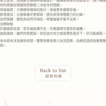
密合度高：透過數位掃描與電腦設計，齒雕能與真牙高度密合，減少補綴
材料周圍出現縫隙而導致二次蛀牙的問題。
保留齒質：只需移除壞掉的部分，保留更多健康牙齒。
耐用度佳：比樹脂補牙更堅固，適合承受咀嚼壓力的臼齒。
自然美觀：顏色與自然牙相近，修復後幾乎看不出來。
治療缺點
仍需齒質支撐：若牙齒結構不足，仍需選擇牙套而非齒雕。
崩裂風險：雖然材質堅固，但在過大咬力或習慣性磨牙下，仍可能崩裂。
本內容未涉及療效保證，實際效果依個人狀況而異，治療前請諮詢專業醫
師。