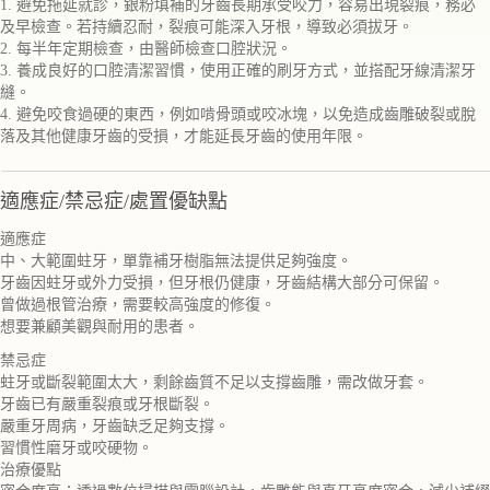
1. 避免拖延就診，銀粉填補的牙齒長期承受咬力，容易出現裂痕，務必
及早檢查。若持續忍耐，裂痕可能深入牙根，導致必須拔牙。
2. 每半年定期檢查，由醫師檢查口腔狀況。
3. 養成良好的口腔清潔習慣，使用正確的刷牙方式，並搭配牙線清潔牙
縫。
4. 避免咬食過硬的東西，例如啃骨頭或咬冰塊，以免造成齒雕破裂或脫
落及其他健康牙齒的受損，才能延長牙齒的使用年限。
適應症/禁忌症/處置優缺點
適應症
中、大範圍蛀牙，單靠補牙樹脂無法提供足夠強度。
牙齒因蛀牙或外力受損，但牙根仍健康，牙齒結構大部分可保留。
曾做過根管治療，需要較高強度的修復。
想要兼顧美觀與耐用的患者。
禁忌症
蛀牙或斷裂範圍太大，剩餘齒質不足以支撐齒雕，需改做牙套。
牙齒已有嚴重裂痕或牙根斷裂。
嚴重牙周病，牙齒缺乏足夠支撐。
習慣性磨牙或咬硬物。
治療優點