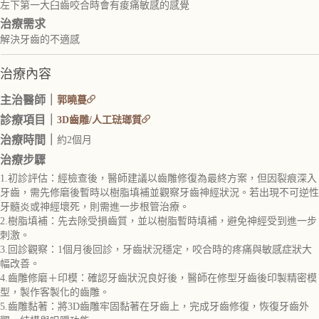
左下第一大臼齒咬合時會有痠痛敏感的感覺
治療需求
解決牙齒的不適感
治療內容
主治醫師｜
郭曉蔓
診療項目｜
3D齒雕/人工琺瑯質
治療時間｜
約2個月
治療步驟
1.初診評估：經檢查後，醫師建議以齒雕修復為最終方案，但因裂痕深入
牙齒，需先修磨後暫時以樹脂填補並觀察牙齒神經狀況。若出現不可逆性
牙髓炎或神經壞死，則需進一步根管治療。
2.樹脂填補：先去除受損齒質，並以樹脂暫時填補，避免神經受到進一步
刺激。
3.回診觀察：1個月後回診，牙齒狀況穩定，咬合時的疼痛與敏感症狀大
幅改善。
4.齒雕修磨＋印模：確認牙齒狀況良好後，醫師在修型牙齒後印製精密模
型，製作客製化的齒雕。
5.齒雕黏著：將3D齒雕牢固黏著在牙齒上，完成牙齒修復，恢復牙齒外