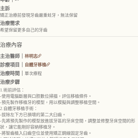
主訴
矯正治療前發現牙齒嚴重蛀牙，無法保留
治療需求
希望保留更多自己的牙齒
治療內容
主治醫師｜
林明志
診療項目｜
自體牙移植
治療時間｜
單次療程
治療步驟
1.術前評估：
-使用電腦斷層與口腔數位掃描，評估移植條件。
-預先製作移植牙的模型，用以模擬與調整移植空間。
2.自體牙移植手術：
-拔除左下方已損壞的第二大臼齒。
-先將預先製作的模型放進拔牙區的牙床空間，調整並修整牙床空間的形
狀，讓它能剛好容納移植牙。
-將智齒植入臼齒空位並使用矯正鋼線固定牙齒。