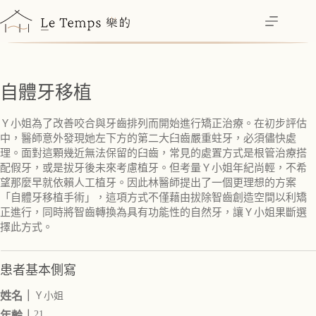
跳
至
主
要
內
自體牙移植
容
Ｙ小姐為了改善咬合與牙齒排列而開始進行矯正治療。在初步評估
中，醫師意外發現她左下方的第二大臼齒嚴重蛀牙，必須儘快處
理。面對這顆幾近無法保留的臼齒，常見的處置方式是根管治療搭
配假牙，或是拔牙後未來考慮植牙。但考量Ｙ小姐年紀尚輕，不希
望那麼早就依賴人工植牙。因此林醫師提出了一個更理想的方案
「自體牙移植手術」，這項方式不僅藉由拔除智齒創造空間以利矯
正進行，同時將智齒轉換為具有功能性的自然牙，讓Ｙ小姐果斷選
擇此方式。
患者基本側寫
姓名｜
Ｙ小姐
21
年齡｜