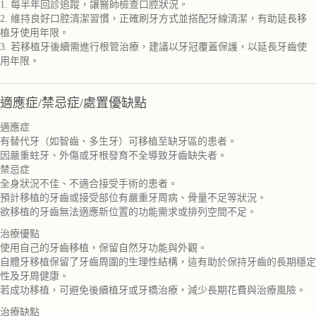
1. 每半年回診追蹤，讓醫師檢查口腔狀況。
2. 維持良好口腔清潔習慣，正確刷牙方式並搭配牙線清潔，有助延長移
植牙使用年限。
3. 若移植牙後續需進行根管治療，建議以牙冠覆蓋保護，以延長牙齒使
用年限。
適應症/禁忌症/處置優缺點
適應症
有替代牙（如智齒、多生牙）可移植至缺牙區的患者。
因嚴重蛀牙、外傷或牙根發育不全導致牙齒缺失者。
禁忌症
全身狀況不佳、不適合接受手術的患者。
預計移植的牙齒或接受部位有嚴重牙周病、骨量不足等狀況。
欲移植的牙齒無法適應新位置的功能需求或排列空間不足。
治療優點
使用自己的牙齒移植，保留自然牙功能與外觀。
自體牙移植保留了牙齒周圍的生理性結構，這有助於保持牙齒的長期穩定
性及牙周健康。
若成功移植，可避免後續植牙或牙橋治療，減少長期花費與治療風險。
治療缺點