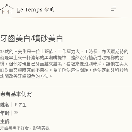
跳
至
主
要
內
牙齒美白/噴砂美白
容
35歲的Ｆ先生是一位上班族，工作壓力大、工時長，每天最期待的
就是早上來一杯濃郁的黑咖啡提神。雖然沒有抽菸或吃檳榔的習
慣，但他發現自己牙齒越來越黑，看起來像沒刷乾淨，讓他在與人
面對面交談時感到不自在。為了解決這個問題，他決定到牙科診所
詢問改善牙齒顏色的方法。
患者基本側寫
姓名｜
Ｆ先生
35
年齡｜
主訴
牙齒黑黑不好看，影響美觀