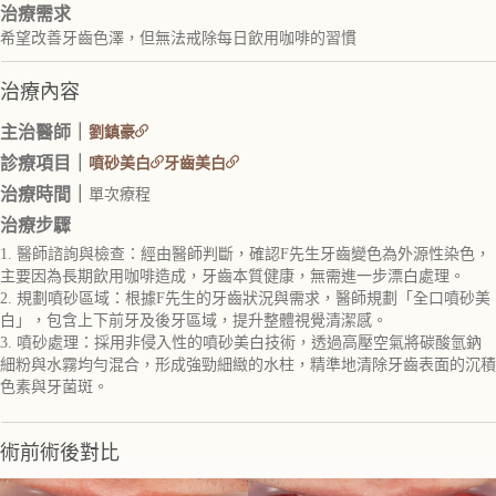
治療需求
希望改善牙齒色澤，但無法戒除每日飲用咖啡的習慣
治療內容
主治醫師｜
劉鎮豪
診療項目｜
噴砂美白
牙齒美白
治療時間｜
單次療程
治療步驟
1. 醫師諮詢與檢查：經由醫師判斷，確認F先生牙齒變色為外源性染色，
主要因為長期飲用咖啡造成，牙齒本質健康，無需進一步漂白處理。
2. 規劃噴砂區域：根據F先生的牙齒狀況與需求，醫師規劃「全口噴砂美
白」，包含上下前牙及後牙區域，提升整體視覺清潔感。
3. 噴砂處理：採用非侵入性的噴砂美白技術，透過高壓空氣將碳酸氫鈉
細粉與水霧均勻混合，形成強勁細緻的水柱，精準地清除牙齒表面的沉積
色素與牙菌斑。
術前術後對比