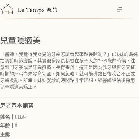
跳
至
主
要
內
兒童隱適美
容
「醫師，我覺得我女兒的牙齒怎麼看起來越長越亂？」L妹妹的媽媽
在初診時這麼說。其實很多家長都會在孩子大約7～9歲的時候，注
意到門牙暴或是牙齒擁擠、長得歪斜，這正是因為乳牙與恆牙交替
時期的牙弓尚未發育完全，如果忽略，就可能導致日後咬合不正或
牙齒凌亂。所幸Ｌ妹妹就診的時間點非常理想，經醫師評估後採用
兒童隱適美矯正。
患者基本側寫
姓名｜
L妹妹
8
年齡｜
主訴