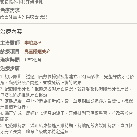
家長擔心小孩牙齒凌亂
治療需求
改善牙齒排列與咬合狀況
治療內容
主治醫師｜
李峻嘉
診療項目｜
兒童隱適美
治療時間｜
1年5個月
治療步驟
1. 初步診斷：透過口內數位掃描技術建立3D牙齒影像，完整評估牙弓發
育、齒列與咬合問題，並模擬矯正後的效果。
2. 配戴隱形牙套：根據患者的牙齒情況，設計客製化的隱形牙套牙套，
每階段逐步推進牙齒移動。
3. 定期追蹤：每1～2週更換新的牙套，並定期回診追蹤牙齒變化，確保
計畫精準執行。
4. 矯正完成：歷經1年5個月的矯正，牙齒排列已明顯整齊，並改善咬合
問題。
5. 配戴維持器：矯正結束後進入維持期，持續配戴客製維持器，直到恆
牙完全長齊，確保治療成果穩定延續。