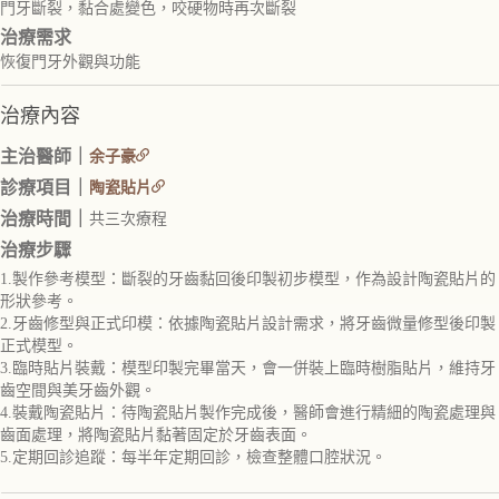
門牙斷裂，黏合處變色，咬硬物時再次斷裂
治療需求
恢復門牙外觀與功能
治療內容
主治醫師｜
余子豪
診療項目｜
陶瓷貼片
治療時間｜
共三次療程
治療步驟
1.製作參考模型：斷裂的牙齒黏回後印製初步模型，作為設計陶瓷貼片的
形狀參考。
2.牙齒修型與正式印模：依據陶瓷貼片設計需求，將牙齒微量修型後印製
正式模型。
3.臨時貼片裝戴：模型印製完畢當天，會一併裝上臨時樹脂貼片，維持牙
齒空間與美牙齒外觀。
4.裝戴陶瓷貼片：待陶瓷貼片製作完成後，醫師會進行精細的陶瓷處理與
齒面處理，將陶瓷貼片黏著固定於牙齒表面。
5.定期回診追蹤：每半年定期回診，檢查整體口腔狀況。