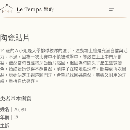
跳
至
主
要
內
陶瓷貼片
容
19 歲的Ａ小姐是大學排球校隊的選手，運動場上總是充滿自信與活
力。不過，因為一次比賽中不慎被球擊中，導致左上正中門牙斷
裂。雖然當時曾經將牙齒斷片黏回，但因為時間久了產生些微變
色，始終讓她覺得不夠自然。前陣子在咬地瓜球時，斷裂處再次崩
裂，讓她決定正視這顆門牙，希望能找回
既
自然、美觀又耐用的牙
齒，重拾自信笑容。
患者基本側寫
姓名｜
Ａ小姐
19
年齡｜
主訴