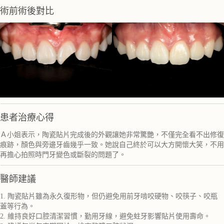
術前術後對比
患者治療心得
Ａ小姐表示，陶瓷貼片完成後的外觀讓她非常驚艷，不僅完全看不出修復
痕跡，顏色與旁邊牙齒幾乎一致。她說自己終於可以大方開懷大笑，不用
再擔心拍照時門牙變色或斷裂的問題了。
醫師建議
1. 陶瓷貼片雖為永久復形物，但仍避免用前牙啃咬硬物、咬筷子、咬瓶
蓋等行為。
2. 維持良好口腔清潔習慣，勤用牙線，避免蛀牙影響貼片使用壽命。