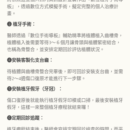
板』，透過數位方式模擬手術，擬定完整的個人治療計
畫。
❸ 植牙手術：
醫師透過『數位手術導板』輔助精準將植體植入齒槽骨，
植體植入後需要等待3～６個月讓骨頭與植體緊密結合，
也稱為骨整合，並安排定期回診評估植體狀況。
❹安裝客製化支台齒：
待植體與齒槽骨整合完畢後，即可回診安裝支台齒，並需
待2～4週傷口復原才能進行下一步驟。
❺安裝植牙假牙（牙冠）：
傷口復原後就能執行植牙假牙印模或口掃，最後安裝植牙
假牙，這樣一來整個植牙療程就結束囉！
❻定期回診追蹤：
植牙療程結束後，醫師會安排定期回診檢查的時間，而平