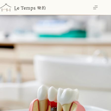
跳
至
主
要
內
容