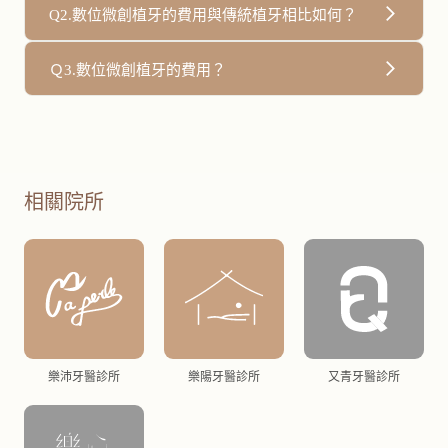
數位植牙與傳統植牙相比，具有更高的精確性和可預測性。
Q2.數位微創植牙的費用與傳統植牙相比如何？
通過數位技術，牙醫師可以更準確地執行植牙手術，減少手
術風險，並且能夠製作出更符合患者口腔結構和需求的人工
數位植牙通常會比傳統植牙略微昂貴，因為它涉及到更多的
Ｑ3.數位微創植牙的費用？
牙冠。
技術和設備成本。但考慮到其優勢和效益，數位植牙的費用
是值得的投資。您可以與牙醫討論以選擇最適合自己的治療
一顆約80,000-100,000元，因為每人口腔狀況差異大，到診
方案。
詳細評估後，才會得到精準的治療費用。
相關院所
樂沛牙醫診所
樂陽牙醫診所
又青牙醫診所