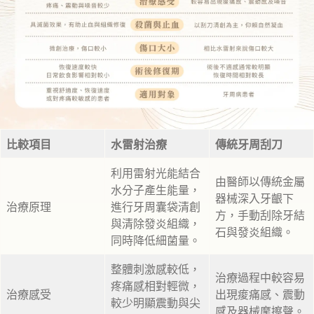
比較項目
水雷射治療
傳統牙周刮刀
利用雷射光能結合
由醫師以傳統金屬
水分子產生能量，
器械深入牙齦下
治療原理
進行牙周囊袋清創
方，手動刮除牙結
與清除發炎組織，
石與發炎組織。
同時降低細菌量。
整體刺激感較低，
治療過程中較容易
疼痛感相對輕微，
治療感受
出現痠痛感、震動
較少明顯震動與尖
感及器械摩擦聲。