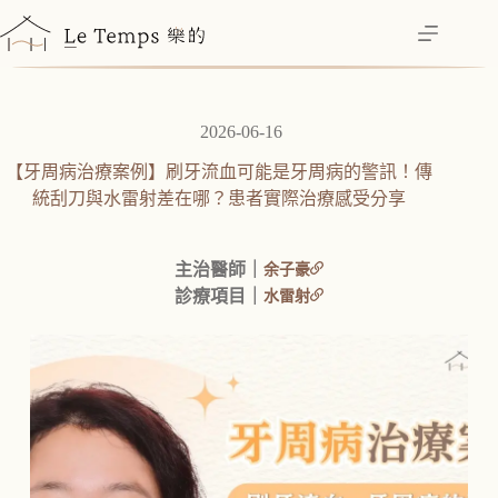
跳
至
主
要
內
2026-06-16
容
【牙周病治療案例】刷牙流血可能是牙周病的警訊！傳
統刮刀與水雷射差在哪？患者實際治療感受分享
主治醫師｜
余子豪
診療項目｜
水雷射