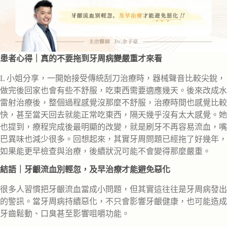
患者心得｜真的不要拖到牙周病變嚴重才來看
L 小姐分享，一開始接受傳統刮刀治療時，器械聲音比較尖銳，
做完後回家也會有些不舒服，吃東西需要適應幾天。後來改成水
雷射治療後，整個過程感覺沒那麼不舒服，治療時間也感覺比較
快，甚至當天回去就能正常吃東西，隔天幾乎沒有太大感覺。她
也提到，療程完成後最明顯的改變，就是刷牙不再容易流血，嘴
巴異味也減少很多。回想起來，其實牙周問題已經拖了好幾年，
如果能更早檢查與治療，後續狀況可能不會變得那麼嚴重。
結語｜牙齦流血別輕忽，及早治療才能避免惡化
很多人習慣把牙齦流血當成小問題，但其實這往往是牙周病發出
的警訊。當牙周病持續惡化，不只會影響牙齦健康，也可能造成
牙齒鬆動、口臭甚至影響咀嚼功能。