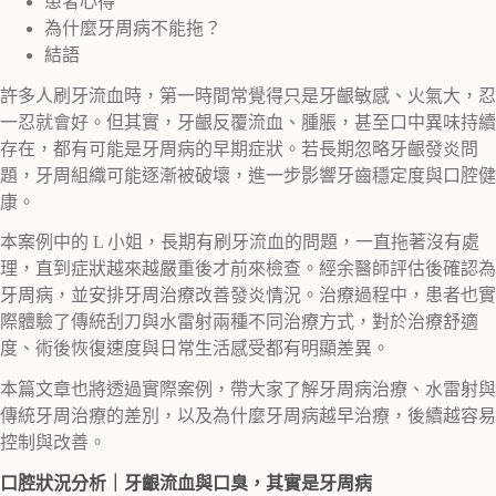
患者心得
為什麼牙周病不能拖？
結語
許多人刷牙流血時，第一時間常覺得只是牙齦敏感、火氣大，忍
一忍就會好。但其實，牙齦反覆流血、腫脹，甚至口中異味持續
存在，都有可能是牙周病的早期症狀。若長期忽略牙齦發炎問
題，牙周組織可能逐漸被破壞，進一步影響牙齒穩定度與口腔健
康。
本案例中的 L 小姐，長期有刷牙流血的問題，一直拖著沒有處
理，直到症狀越來越嚴重後才前來檢查。經余醫師評估後確認為
牙周病，並安排牙周治療改善發炎情況。治療過程中，患者也實
際體驗了傳統刮刀與水雷射兩種不同治療方式，對於治療舒適
度、術後恢復速度與日常生活感受都有明顯差異。
本篇文章也將透過實際案例，帶大家了解牙周病治療、水雷射與
傳統牙周治療的差別，以及為什麼牙周病越早治療，後續越容易
控制與改善。
口腔狀況分析｜牙齦流血與口臭，其實是牙周病