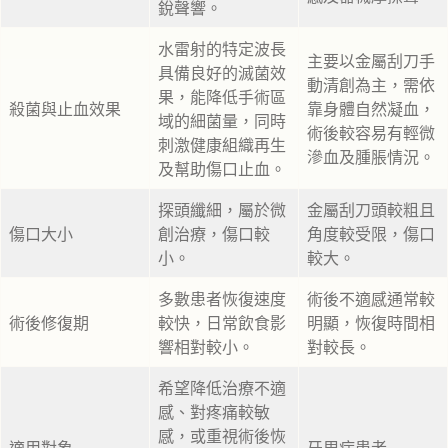
銳聲響。
水雷射的特定波長
主要以金屬刮刀手
具備良好的滅菌效
動清創為主，需依
果，能降低手術區
殺菌與止血效果
靠身體自然凝血，
域的細菌量，同時
術後較容易有輕微
刺激健康組織再生
滲血及腫脹情況。
及幫助傷口止血。
探頭纖細，屬於微
金屬刮刀頭較粗且
傷口大小
創治療，傷口較
角度較受限，傷口
小。
較大。
多數患者恢復速度
術後不適感通常較
術後修復期
較快，日常飲食影
明顯，恢復時間相
響相對較小。
對較長。
希望降低治療不適
感、對疼痛較敏
感，或重視術後恢