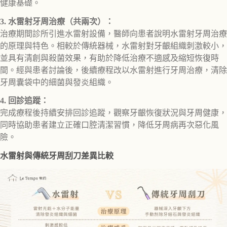
健康基礎。
3. 水雷射牙周治療（共兩次）：
治療期間診所引進水雷射設備，醫師向患者說明水雷射牙周治療
的原理與特色。相較於傳統器械，水雷射對牙齦組織刺激較小，
並具有清創與殺菌效果，有助於降低治療不適感及縮短恢復時
間。經與患者討論後，後續療程改以水雷射進行牙周治療，清除
牙周囊袋中的細菌與發炎組織。
4. 回診追蹤：
完成療程後持續安排回診追蹤，觀察牙齦恢復狀況與牙周健康，
同時協助患者建立正確口腔清潔習慣，降低牙周病再次惡化風
險。
水雷射與傳統牙周刮刀差異比較