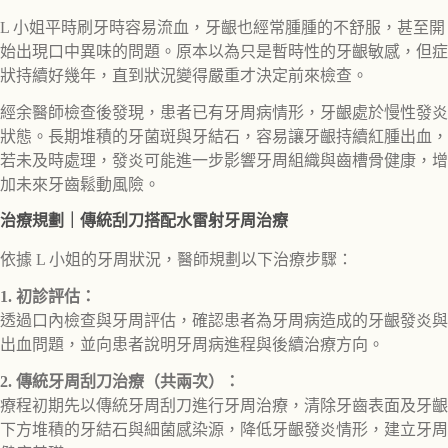
L 小姐平時刷牙時容易流血，牙齦也經常腫腫的不舒服，甚至開
始出現口中異味的問題。原本以為只是暫時性的牙齦敏感，但症
狀持續好幾年，直到狀況變得嚴重才決定前來檢查。
經余醫師檢查後發現，患者已有牙周病情形，牙齦處於慢性發炎
狀態。長期堆積的牙菌斑與牙結石，容易讓牙齦持續紅腫出血，
若未及時處理，發炎可能進一步影響牙周組織與齒槽骨健康，增
加未來牙齒鬆動風險。
治療規劃｜傳統刮刀搭配水雷射牙周治療
依據 L 小姐的牙周狀況，醫師規劃以下治療步驟：
1. 初診評估：
透過口內檢查與牙周評估，確認患者為牙周病造成的牙齦發炎與
出血問題，並向患者說明牙周病進程與後續治療方向。
2. 傳統牙周刮刀治療（共兩次）：
療程初期先以傳統牙周刮刀進行牙周治療，清除牙齒表面及牙齦
下方堆積的牙結石與細菌感染源，降低牙齦發炎情形，建立牙周