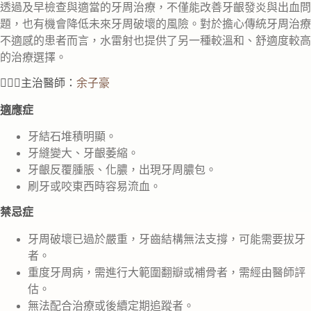
透過及早檢查與適當的牙周治療，不僅能改善牙齦發炎與出血問
題，也有機會降低未來牙周破壞的風險。對於擔心傳統牙周治療
不適感的患者而言，水雷射也提供了另一種較溫和、舒適度較高
的治療選擇。
👨🏻‍⚕️主治醫師：
余子豪
適應症
牙結石堆積明顯。
牙縫變大、牙齦萎縮。
牙齦反覆腫脹、化膿，出現牙周膿包。
刷牙或咬東西時容易流血。
禁忌症
牙周破壞已過於嚴重，牙齒結構無法支撐，可能需要拔牙
者。
重度牙周病，需進行大範圍翻瓣或補骨者，需經由醫師評
估。
無法配合治療或後續定期追蹤者。