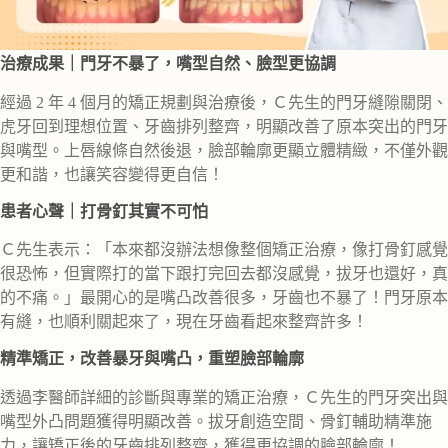
治療成果｜門牙不暴了，嘴型自然、臉型更協調
經過 2 年 4 個月的矯正規劃與治療後，Ｃ先生的門牙縫隙關閉、
虎牙回到理想位置、牙齒排列整齊，明顯改善了原本突出的門牙
與嘴型。上唇線條自然後退，臉部輪廓更顯立體精緻，不僅外觀
更和諧，也讓笑容變得更自信！
患者心聲｜打骨釘其實不可怕
Ｃ先生表示：「本來都沒辦法想像整個矯正治療，像打骨釘感覺
很恐怖，但實際打的當下跟打完回去都沒感覺，拔牙也還好，真
的不痛。」最開心的是嘴凸改善很多，牙齒也不暴了！門牙原本
有縫，也順利關起來了，現在牙齒看起來整齊許多！
精準矯正，改善暴牙與嘴凸，重塑臉部輪廓
透過李醫師詳細的診斷與專業的矯正治療，Ｃ先生的門牙突出與
嘴型外凸問題獲得明顯改善。拔牙創造空間、骨釘輔助精準施
力，讓矯正後的牙齒排列整齊，獲得更協調的臉部輪廓！