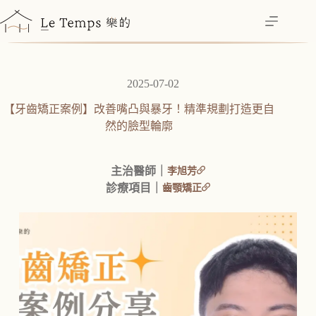
跳
至
主
要
內
2025-07-02
容
【牙齒矯正案例】改善嘴凸與暴牙！精準規劃打造更自
然的臉型輪廓
主治醫師｜
李旭芳
診療項目｜
齒顎矯正