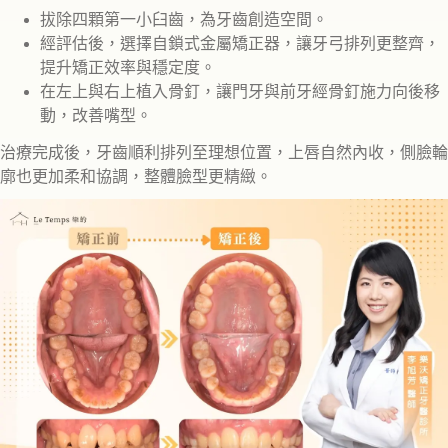
拔除四顆第一小臼齒，為牙齒創造空間。
經評估後，選擇自鎖式金屬矯正器，讓牙弓排列更整齊，
提升矯正效率與穩定度。
在左上與右上植入骨釘，讓門牙與前牙經骨釘施力向後移
動，改善嘴型。
治療完成後，牙齒順利排列至理想位置，上唇自然內收，側臉輪
廓也更加柔和協調，整體臉型更精緻。