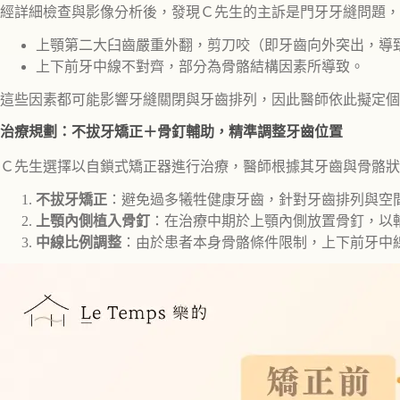
經詳細檢查與影像分析後，發現Ｃ先生的主訴是門牙牙縫問題，
上顎第二大臼齒嚴重外翻，剪刀咬（即牙齒向外突出，導
上下前牙中線不對齊，部分為骨骼結構因素所導致。
這些因素都可能影響牙縫關閉與牙齒排列，因此醫師依此擬定個
治療規劃：不拔牙矯正＋骨釘輔助，精準調整牙齒位置
Ｃ先生選擇以自鎖式矯正器進行治療，醫師根據其牙齒與骨骼狀
不拔牙矯正
：避免過多犧牲健康牙齒，針對牙齒排列與空
上顎內側植入骨釘
：在治療中期於上顎內側放置骨釘，以
中線比例調整
：由於患者本身骨骼條件限制，上下前牙中