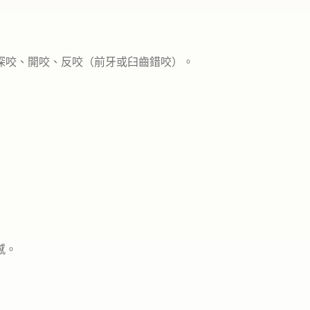
深咬、開咬、反咬（前牙或臼齒錯咬）。
感。