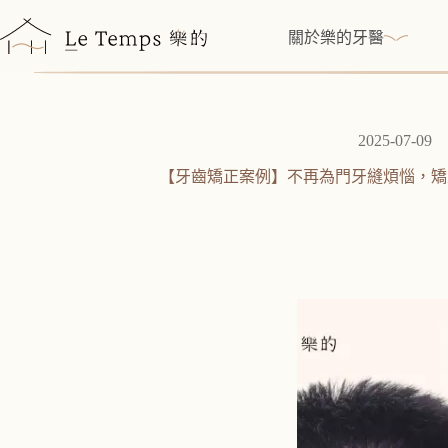
跳
至
關於樂的牙醫
主
要
內
容
2025-07-09
【牙齒矯正案例】不再為門牙縫煩惱，矯