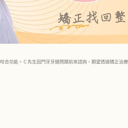
咬合功能。Ｃ先生因門牙牙縫問題前來諮詢，期望透過矯正治療