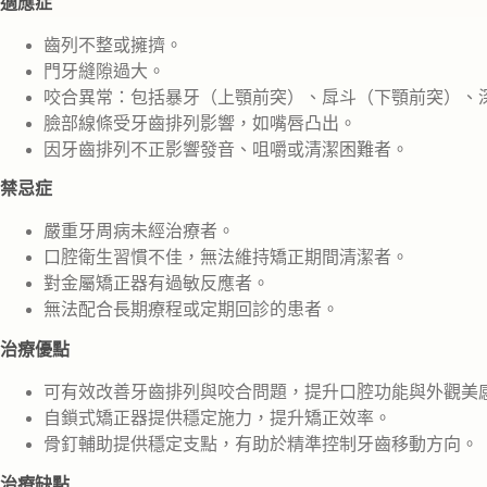
適應症
齒列不整或擁擠。
門牙縫隙過大。
咬合異常：包括暴牙（上顎前突）、戽斗（下顎前突）、
臉部線條受牙齒排列影響，如嘴唇凸出。
因牙齒排列不正影響發音、咀嚼或清潔困難者。
禁忌症
嚴重牙周病未經治療者。
口腔衛生習慣不佳，無法維持矯正期間清潔者。
對金屬矯正器有過敏反應者。
無法配合長期療程或定期回診的患者。
治療優點
可有效改善牙齒排列與咬合問題，提升口腔功能與外觀美
自鎖式矯正器提供穩定施力，提升矯正效率。
骨釘輔助提供穩定支點，有助於精準控制牙齒移動方向。
治療缺點