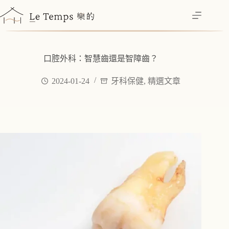
跳
至
主
要
內
口腔外科：智慧齒還是智障齒？
容
2024-01-24
牙科保健
,
精選文章