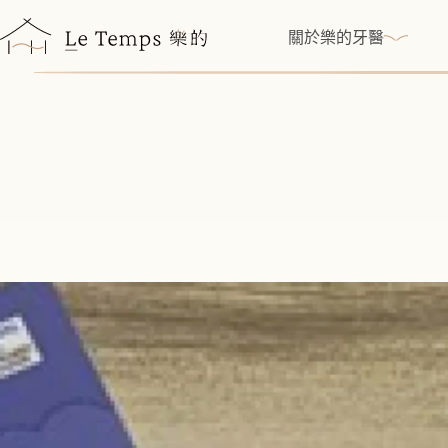
跳
至
關於樂的牙醫
主
要
內
容