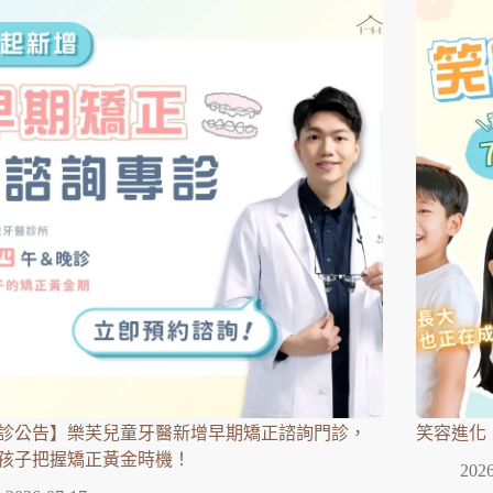
診公告】樂芙兒童牙醫新增早期矯正諮詢門診，
笑容進化
孩子把握矯正黃金時機！
2026