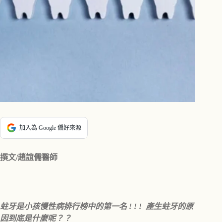
加入為 Google 偏好來源
撰文/趙誼儒醫師
蛀牙是小孩慢性病排行榜中的第一名 ! ! ! 產生蛀牙的原
因到底是什麼呢？？