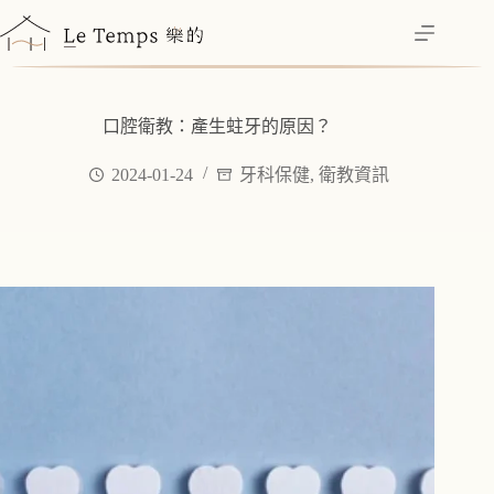
跳
至
主
要
內
口腔衛教：產生蛀牙的原因？
容
2024-01-24
牙科保健
,
衛教資訊