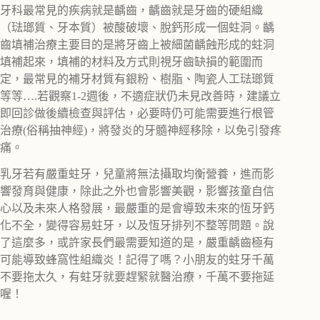
牙科最常見的疾病就是齲齒，齲齒就是牙齒的硬組織
（琺瑯質、牙本質）被酸破壞、脫鈣形成一個蛀洞。齲
齒填補治療主要目的是將牙齒上被細菌齲蝕形成的蛀洞
填補起來，填補的材料及方式則視牙齒缺損的範圍而
定，最常見的補牙材質有銀粉、樹脂、陶瓷人工琺瑯質
等等….若觀察1-2週後，不適症狀仍未見改善時，建議立
即回診做後續檢查與評估，必要時仍可能需要進行根管
治療(俗稱抽神經)，將發炎的牙髓神經移除，以免引發疼
痛。
乳牙若有嚴重蛀牙，兒童將無法攝取均衡營養，進而影
響發育與健康，除此之外也會影響美觀，影響孩童自信
心以及未來人格發展，最嚴重的是會導致未來的恆牙鈣
化不全，變得容易蛀牙，以及恆牙排列不整等問題。說
了這麼多，或許家長們最需要知道的是，嚴重齲齒極有
可能導致蜂窩性組織炎！記得了嗎？小朋友的蛀牙千萬
不要拖太久，有蛀牙就要趕緊就醫治療，千萬不要拖延
喔！