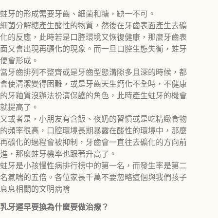
蛀牙的形成需要牙齒、細菌和糖，缺一不可。
細菌分解糖產生酸性的物質，然後在牙齒表面產生去礦
化的反應，此時若是口腔環境又恢復健康，那麼牙齒表
面又會出現再礦化的現象。而一旦口腔生態失衡，蛀牙
便會形成。
當牙齒排列不整齊或是牙齒型態溝隙多且深的時候，都
會使清潔變得困難，或是牙齒天生鈣化不全時，不健康
的牙釉質沒辦法扮演保護的角色，此時產生蛀牙的機會
就提高了。
又或者是，小朋友有含飯、夜奶的習慣或是吃精緻食物
的頻率很高，口腔環境長期暴露在酸性的環境中，那麼
再礦化的過程會被抑制，牙齒會一直往去礦化的方向前
進，那麼蛀牙機率也跟著升高了。
蛀牙是小孩慢性病排行榜中的第一名，而發生率是第二
名氣喘的五倍。各位家長千萬不要忽略這個與我們孩子
息息相關的文明病唷
乳牙遲早要換為什麼要做治療？