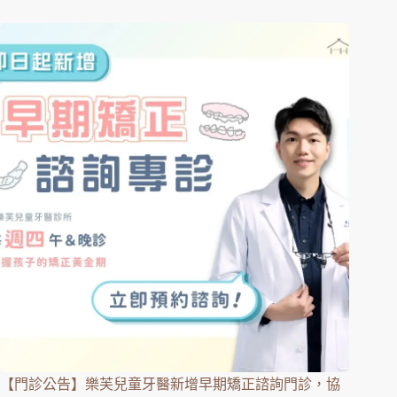
【門診公告】樂芙兒童牙醫新增早期矯正諮詢門診，協