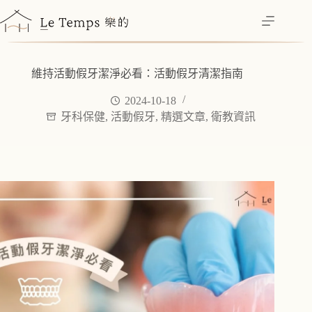
跳
至
主
要
維持活動假牙潔淨必看：活動假牙清潔指南
內
容
2024-10-18
牙科保健
,
活動假牙
,
精選文章
,
衛教資訊