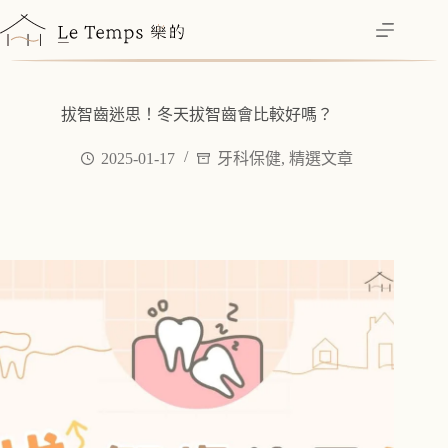
跳
至
主
要
內
拔智齒迷思！冬天拔智齒會比較好嗎？
容
2025-01-17
牙科保健
,
精選文章