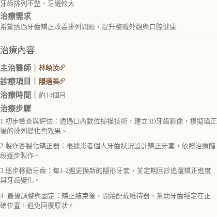
牙齒排列不整、牙縫較大
治療需求
希望透過牙齒矯正改善排列問題，提升整體外觀與口腔健康
治療內容
主治醫師｜
林映汝
診療項目｜
隱適美
治療時間｜
約14個月
治療步驟
1.初步檢查與評估：透過口內數位掃描技術，建立3D牙齒影像，模擬矯正
後的排列變化與效果。
2.製作客製化矯正器：根據患者個人牙齒狀況設計矯正牙套，依照治療階
段逐步製作。
3.逐步移動牙齒：每1-2週更換新的隱形牙套，並定期回診追蹤矯正進度
與牙齒變化。
4. 最後調整與固定：矯正結束後，開始配戴維持器，幫助牙齒穩定在正
確位置，避免回復原狀。