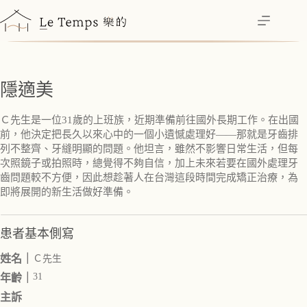
跳
至
主
要
內
隱適美
容
Ｃ先生是一位31歲的上班族，近期準備前往國外長期工作。在出國
前，他決定把長久以來心中的一個小遺憾處理好——那就是牙齒排
列不整齊、牙縫明顯的問題。他坦言，雖然不影響日常生活，但每
次照鏡子或拍照時，總覺得不夠自信，加上未來若要在國外處理牙
齒問題較不方便，因此想趁著人在台灣這段時間完成矯正治療，為
即將展開的新生活做好準備。
患者基本側寫
姓名｜
Ｃ先生
31
年齡｜
主訴