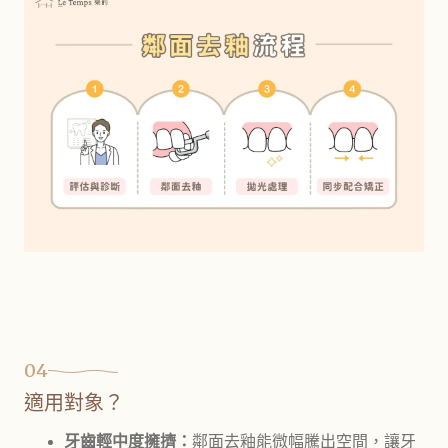
04
適用對象？
牙齒輕中度擁擠：
鄰面去釉能微幅騰出空間，讓牙