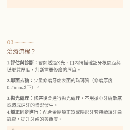
03
治療流程？
1.評估與診斷：
醫師透過X光、口內掃描
確認牙根間距與
琺瑯質厚度
，判斷需要修磨的厚度。
2.鄰面去釉：
少量修磨牙齒表面的琺瑯質（修磨厚度
0.25mm以下）。
3.拋光處理：
修磨後會進行拋光處理，不用擔心牙縫敏感
或造成蛀牙的情況發生。
4.矯正同步進行：
配合金屬矯正器或隱形牙套持續讓牙齒
靠攏，提升牙齒的美觀度。