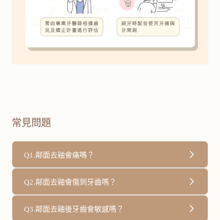
常見問題
Q1.鄰面去釉會痛嗎？
大多數情況下是無痛的，因為鄰面去釉只修磨牙齒表面極少
Q2.鄰面去釉會傷到牙齒嗎？
量的琺瑯質，不會觸及神經。
不會。一次鄰面去釉的修磨量約為0.25mm以下，而成人牙
Q3.鄰面去釉後牙齒會敏感嗎？