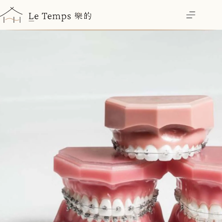
跳
至
主
要
內
容