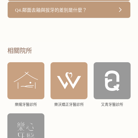
齒的琺瑯質厚度約有2～3mm，不會對牙齒造成損傷。
大多數人不會出現敏感症狀。僅少數人可能在治療後牙齒會
Q4.鄰面去釉與拔牙的差別是什麼？
稍微敏感，通常在一週內會自然緩解。
鄰面去釉是保留自然牙齒的處理方式，因為僅去除微量琺瑯
質，適用於輕中度擁擠的牙齒或矯正期間的黑三角狀況。
拔牙則是為了創造較大空間或調整咬合時所採取的方式，通
相關院所
常用於嚴重擁擠或咬合問題的治療計畫。
實際治療方式需視個人條件，由醫師評估後決定最合適的方
式。
樂陽牙醫診所
樂沃矯正牙醫診所
又青牙醫診所