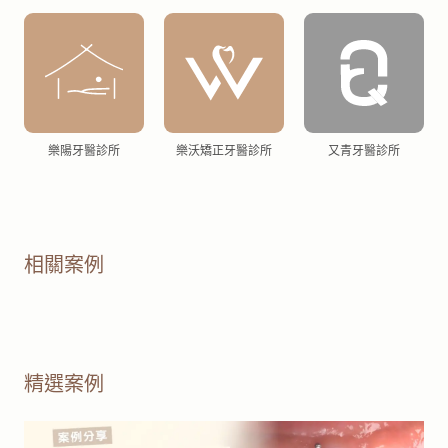
強迫萌出術較能保留原有齒槽骨高度，對鄰近牙齒的支撐影
響較小；而牙冠增長術療程時間較短，但可能會改變牙齦高
度或影響美觀。兩種方式各有適應情況，實際適合哪一種方
式，仍需由醫師依牙根條件、位置與整體口腔狀況評估後選
擇最合適的方案。
樂陽牙醫診所
樂沃矯正牙醫診所
又青牙醫診所
相關案例
精選案例