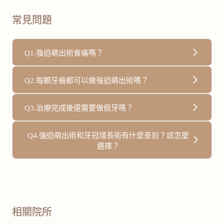
常見問題
Q1.強迫萌出術會痛嗎？
治療過程中可能會有輕微拉扯或不適感，但通常在可接受範
Q2.每顆牙齒都可以做強迫萌出術嗎？
圍內，多數患者能適應。
不一定，需評估牙根長度、牙周狀況及整體結構，若條件不
Q3.治療完成後還需要做假牙嗎？
足，可能需改採其他治療方式。
多數情況下仍需製作假牙，因原本的牙齒結構已受損，假牙
Q4.強迫萌出術和牙冠增長術有什麼差別？該怎麼
選擇？
能提供完整的保護與功能。
兩者都是為了讓牙齒露出足夠的結構，方便後續製作假牙，
但原理與影響不同。牙冠增長術是透過修整牙齦與部分齒槽
骨，直接讓牙齒露出；強迫萌出術則是利用牽引的方式，將
相關院所
牙根慢慢拉出來，讓骨頭與牙齦一同往上生長。相較之下，