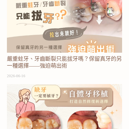
嚴重蛀牙、牙齒斷裂只能拔牙嗎？保留真牙的另
一種選擇——強迫萌出術
2026-06-16