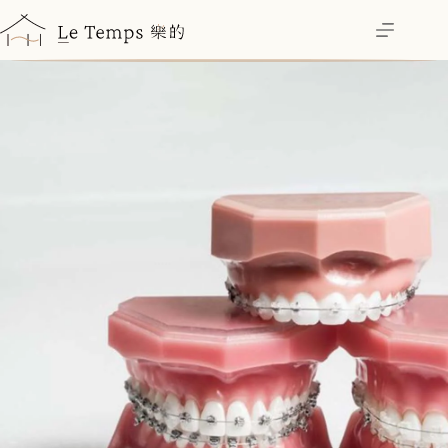
跳
至
主
要
內
容