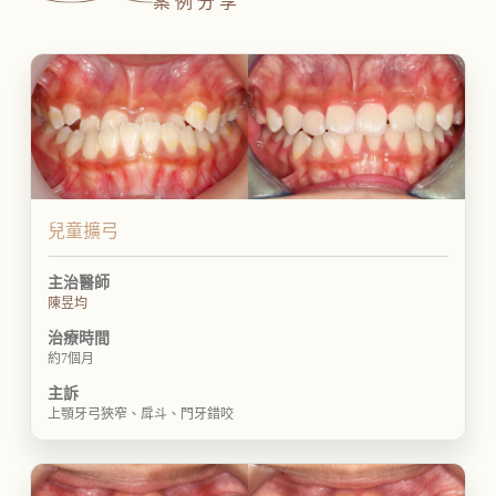
案例分享
兒童擴弓
主治醫師
陳昱均
治療時間
約7個月
主訴
上顎牙弓狹窄、戽斗、門牙錯咬