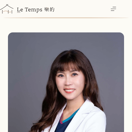
跳
至
主
要
內
容