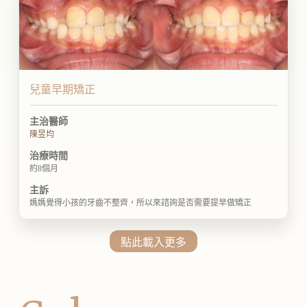
兒童早期矯正
主治醫師
陳昱均
治療時間
約8個月
主訴
媽媽覺得小孩的牙齒不整齊，所以來諮詢是否需要提早做矯正
點此載入更多