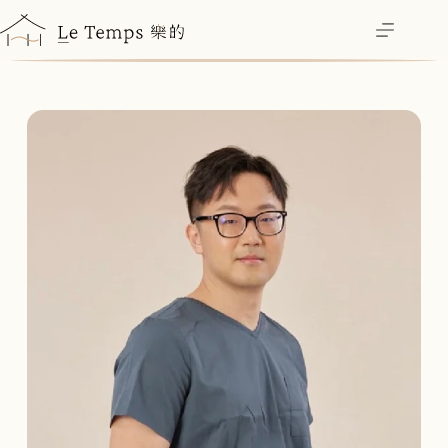
跳
至
主
要
內
容