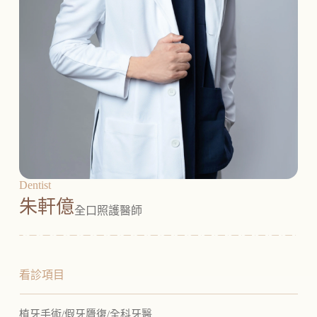
Dentist
朱軒億
全口照護醫師
看診項目
植牙手術/假牙贗復/全科牙醫