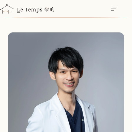
跳
至
主
要
內
容