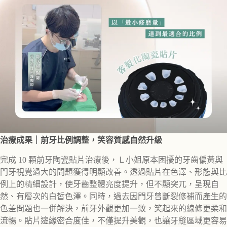
治療成果｜前牙比例調整，笑容質感自然升級
完成 10 顆前牙陶瓷貼片治療後，Ｌ小姐原本困擾的牙齒偏黃與
門牙視覺過大的問題獲得明顯改善。透過貼片在色澤、形態與比
例上的精細設計，使牙齒整體亮度提升，但不顯突兀，呈現自
然、有層次的白皙色澤。同時，過去因門牙曾斷裂修補而產生的
色差問題也一併解決，前牙外觀更加一致，笑起來的線條更柔和
流暢。貼片邊緣密合度佳，不僅提升美觀，也讓牙縫區域更容易