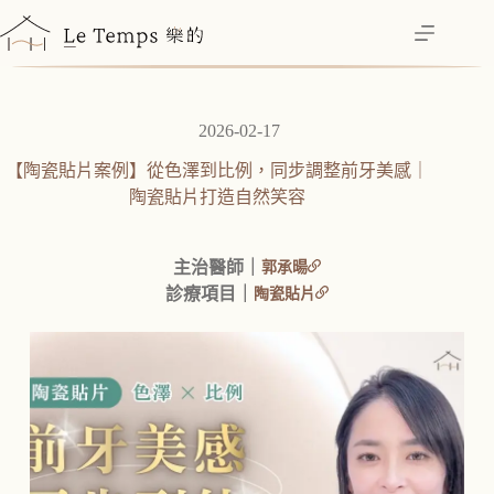
跳
至
主
要
內
2026-02-17
容
【陶瓷貼片案例】從色澤到比例，同步調整前牙美感｜
陶瓷貼片打造自然笑容
主治醫師｜
郭承暘
診療項目｜
陶瓷貼片