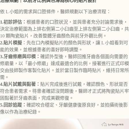
治療規劃｜以前牙比例與色澤為核心的貼片設計
依 L 小姐的需求與口腔條件，醫師規劃以下治療流程：
1.初診評估：
根據患者的口腔狀況，並與患者充分討論需求後，
決定治療範圍為上排右側第二小臼齒至上排左側第二小臼齒，共
10 顆陶瓷貼片，改善整體牙齒顏色與前牙外觀比例。
2.貼片模擬
：先在口內模擬貼片的顏色與形狀，讓 L 小姐看到可
能的效果，並根據患者的喜好即時調整。
3.牙齒修磨與印模：
確認外型後，醫師回推牙齒各個面向需要的
修磨量，以「最小修磨」達成最適合的比例，接著進行正式印模
交由技師製作客製化貼片。並於當日製作臨時貼片，維持日常所
需。
4.貼片試戴與黏著：
貼片完成後進行試戴，確認顏色、形狀是否
符合患者需求。待患者確認沒問題後，醫師才正式將陶瓷貼片牢
固黏著於牙齒表面，完成美觀修復。
5.回診追蹤：
確認咬合穩定、牙齦健康復原良好，並拍攝術後影
像以作為治療紀錄。