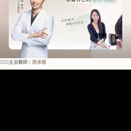
👨🏻‍⚕️主治醫師：
郭承暘