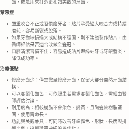
齒，或是用來打造更和諧美觀的牙齒。
禁忌症
嚴重咬合不正或習慣磨牙者：貼片承受過大咬合力或持續
磨耗，容易斷裂或脫落。
如果牙齒缺損過大或結構不穩固，則不建議製作貼片，由
醫師評估是否適合改做全瓷冠。
口腔清潔習慣不佳：容易造成貼片邊緣蛀牙或牙齦發炎，
降低成功率。
治療優點
修磨牙齒少：僅需微量修磨牙齒，保留大部分自然牙齒結
構。
可以客製化齒色：可依照患者需求客製化齒色，需經由醫
師評估討論。
耐用度高：相較樹脂不會染色、變黃，且陶瓷較樹脂堅
固，使用壽命長。
功能與美觀兼具：可同時改善牙齒顏色、形狀、長度與排
列比例，達到微笑曲線的最佳化。