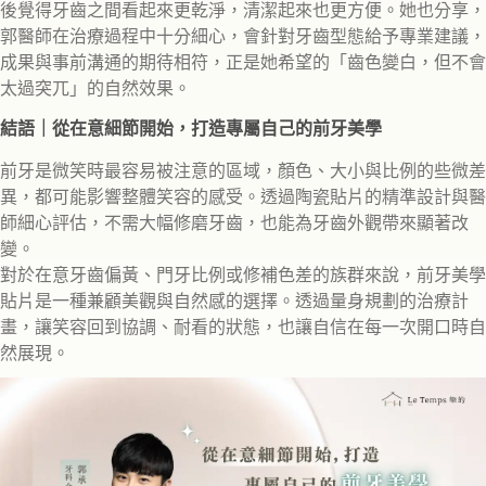
後覺得牙齒之間看起來更乾淨，清潔起來也更方便。她也分享，
郭醫師在治療過程中十分細心，會針對牙齒型態給予專業建議，
成果與事前溝通的期待相符，正是她希望的「齒色變白，但不會
太過突兀」的自然效果。
結語｜從在意細節開始，打造專屬自己的前牙美學
前牙是微笑時最容易被注意的區域，顏色、大小與比例的些微差
異，都可能影響整體笑容的感受。透過陶瓷貼片的精準設計與醫
師細心評估，不需大幅修磨牙齒，也能為牙齒外觀帶來顯著改
變。
對於在意牙齒偏黃、門牙比例或修補色差的族群來說，前牙美學
貼片是一種兼顧美觀與自然感的選擇。透過量身規劃的治療計
畫，讓笑容回到協調、耐看的狀態，也讓自信在每一次開口時自
然展現。