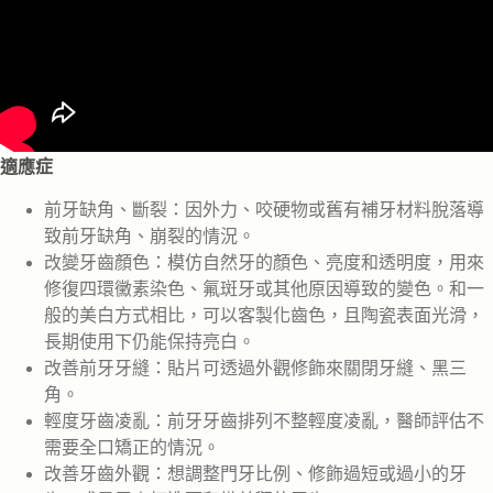
適應症
前牙缺角、斷裂：因外力、咬硬物或舊有補牙材料脫落導
致前牙缺角、崩裂的情況。
改變牙齒顏色：模仿自然牙的顏色、亮度和透明度，用來
修復四環黴素染色、氟斑牙或其他原因導致的變色。和一
般的美白方式相比，可以客製化齒色，且陶瓷表面光滑，
長期使用下仍能保持亮白。
改善前牙牙縫：貼片可透過外觀修飾來關閉牙縫、黑三
角。
輕度牙齒凌亂：前牙牙齒排列不整輕度凌亂，醫師評估不
需要全口矯正的情況。
改善牙齒外觀：想調整門牙比例、修飾過短或過小的牙