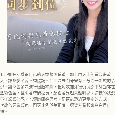
Ｌ小姐長期覺得自己的牙齒顏色偏黃，加上門牙比例看起來較
大，讓整體笑容不夠協調。加上過去門牙曾有三分之一斷裂的情
況，雖然曾多次進行樹脂補綴，但每次補牙後仍與原本牙齒存在
些微色差，且隨著時間拉長，顏色差異越來越明顯。這樣的狀況
不僅影響外觀，也讓她開始思考，是否能透過更穩定的方式，一
次改善牙齒顏色、門牙比例與美觀度，讓笑容看起來亮白且自
然。